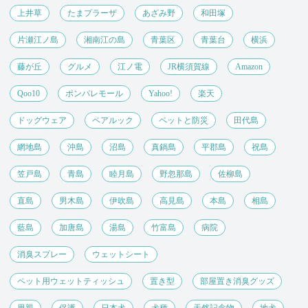
上井草
たまプラーザ
あざみ野
和田塚
片瀬江ノ島
湘南江の島
青葉区
青葉台
横浜
藤が丘
グルメ
江ノ電
JR横須賀線
Amazon
Qoo10
ポンパレモール
Yahoo!
楽天
ドッグウェア
ペアルック
ペットと防災
田代島
網地島
沖島
沼島
真鍋島
平郡島
祝島
笠戸島
青島
睦月島
野忽那島
佐柳島
直島
男木島
伊吹島
高見島
本島
相島
藍島
加唐島
湯島
竹富島
病院
消臭スプレー
ウェットシート
ペット用ウェットティッシュ
置き型
部屋置き消臭グッズ
里親
保護
日本犬
犬種
天然記念物
地犬