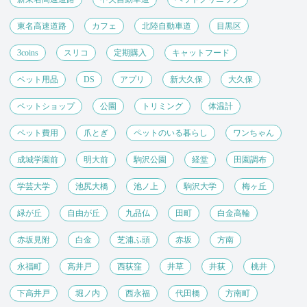
東名高速道路
カフェ
北陸自動車道
目黒区
3coins
スリコ
定期購入
キャットフード
ペット用品
DS
アプリ
新大久保
大久保
ペットショップ
公園
トリミング
体温計
ペット費用
爪とぎ
ペットのいる暮らし
ワンちゃん
成城学園前
明大前
駒沢公園
経堂
田園調布
学芸大学
池尻大橋
池ノ上
駒沢大学
梅ヶ丘
緑が丘
自由が丘
九品仏
田町
白金高輪
赤坂見附
白金
芝浦ふ頭
赤坂
方南
永福町
高井戸
西荻窪
井草
井荻
桃井
下高井戸
堀ノ内
西永福
代田橋
方南町