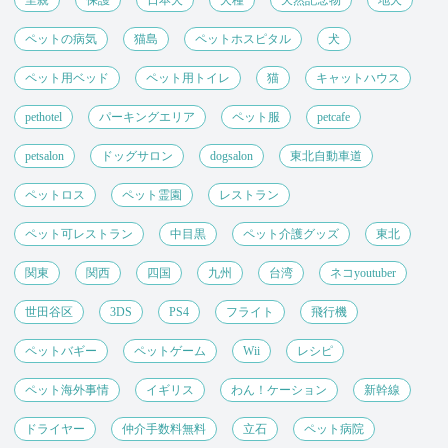
ペットの病気
猫島
ペットホスピタル
犬
ペット用ベッド
ペット用トイレ
猫
キャットハウス
pethotel
パーキングエリア
ペット服
petcafe
petsalon
ドッグサロン
dogsalon
東北自動車道
ペットロス
ペット霊園
レストラン
ペット可レストラン
中目黒
ペット介護グッズ
東北
関東
関西
四国
九州
台湾
ネコyoutuber
世田谷区
3DS
PS4
フライト
飛行機
ペットバギー
ペットゲーム
Wii
レシピ
ペット海外事情
イギリス
わん！ケーション
新幹線
ドライヤー
仲介手数料無料
立石
ペット病院