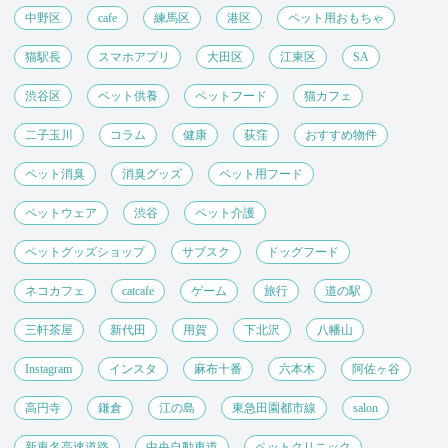
中野区
cafe
練馬区
港区
ペット用おもちゃ
猫駅長
スマホアプリ
大田区
江東区
SA
渋谷区
ペット供養
ペットフード
猫カフェ
二子玉川
コラム
健康
荻窪
おすすめ物件
ペット消臭
消臭グッズ
ペット用フード
ペットウェア
渋谷
ペット介護
ペットグッズショップ
サブスク
ドッグフード
ネコカフェ
catcafe
ゲーム
旅行
道の駅
三軒茶屋
新代田
用賀
下北沢
八幡山
Instagram
インスタ
麻布十番
六本木
阿佐ヶ谷
高円寺
鎌倉
江の島
東急田園都市線
salon
新東名高速道路
中央自動車道
ペットクリニック