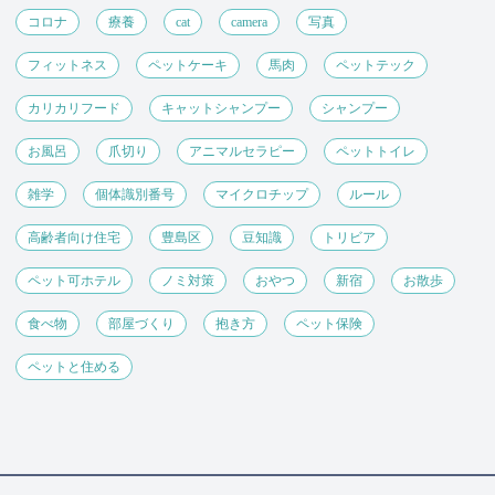
コロナ
療養
cat
camera
写真
フィットネス
ペットケーキ
馬肉
ペットテック
カリカリフード
キャットシャンプー
シャンプー
お風呂
爪切り
アニマルセラピー
ペットトイレ
雑学
個体識別番号
マイクロチップ
ルール
高齢者向け住宅
豊島区
豆知識
トリビア
ペット可ホテル
ノミ対策
おやつ
新宿
お散歩
食べ物
部屋づくり
抱き方
ペット保険
ペットと住める