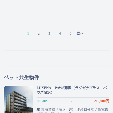
愛犬・愛猫の歯磨きしてま
すか？
1
2
3
4
5
次へ
ペット共生物件
LUXENA＋PAWS藤沢（ラグゼナプラス パ
ウズ藤沢）
2SLDK
212,000円
JR 東海道線「藤沢」駅 徒歩12分江ノ島電鉄