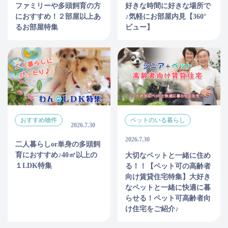
ファミリーや多頭飼育の方
好きな時間に好きな場所で
におすすめ！２部屋以上あ
♪気軽にお部屋内見【360°
るお部屋特集
ビュー】
おすすめ物件
ペットのいる暮らし
2026.7.30
2026.7.30
二人暮らしor単身の多頭飼
育におすすめ♪40㎡以上の
大切なペットと一緒に住め
１LDK特集
る！！【ペット可の高齢者
向け賃貸住宅特集】大好き
なペットと一緒に快適に暮
らせる！ペット可高齢者向
け住宅をご紹介♪