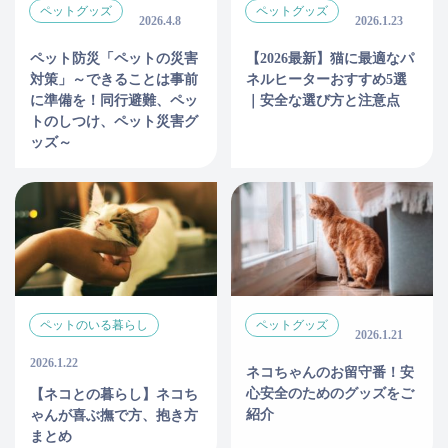
ペットグッズ
ペットグッズ
2026.4.8
2026.1.23
ペット防災「ペットの災害
【2026最新】猫に最適なパ
対策」～できることは事前
ネルヒーターおすすめ5選
に準備を！同行避難、ペッ
｜安全な選び方と注意点
トのしつけ、ペット災害グ
ッズ～
ペットのいる暮らし
ペットグッズ
2026.1.21
2026.1.22
ネコちゃんのお留守番！安
心安全のためのグッズをご
【ネコとの暮らし】ネコち
紹介
ゃんが喜ぶ撫で方、抱き方
まとめ