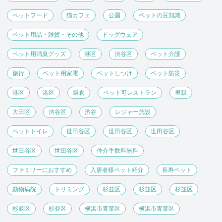
ペットフード
猫カフェ
公園
ペットの豆知識
ペット用品・雑貨・その他
ドッグウェア
ペット用消臭グッズ
港区
渋谷区
ペット介護
旅行
ペット用家電
ペットしつけ
ペット防災
港区
港区
鎌倉
ペット可レストラン
里親
大田区
渋谷区
渋谷
レジャー施設
ペットトイレ
世田谷区
世田谷区
世田谷区
世田谷区
世田谷区
仲介手数料無料
ファミリーにおすすめ
入居者様ペット紹介
長寿ペット
動物病院
トリミング
杉並区
杉並区
杉並区
杉並区
杉並区
横浜市青葉区
横浜市青葉区