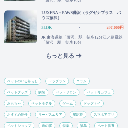
「藤沢」駅 徒歩18分
LUXENA＋PAWS藤沢（ラグゼナプラス パ
ウズ藤沢）
3LDK
207,000円
JR 東海道線「藤沢」駅 徒歩12分江ノ島電鉄
「藤沢」駅 徒歩18分
もっと見る
ペットのいる暮らし
ドッグラン
コラム
ペットグッズ
病院
ペットサロン
ペット可カフェ
おもちゃ
ペットホテル
ゲーム
ドッグトイ
おすすめ物件
サービスエリア
猫駅長
スマホアプリ
ペットショップ
道の駅
特集
猫島
ペット供養