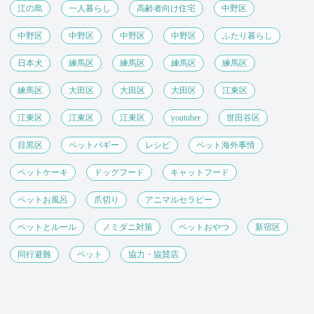
江の島
一人暮らし
高齢者向け住宅
中野区
中野区
中野区
中野区
中野区
ふたり暮らし
日本犬
練馬区
練馬区
練馬区
練馬区
練馬区
大田区
大田区
大田区
江東区
江東区
江東区
江東区
youtuber
世田谷区
目黒区
ペットバギー
レシピ
ペット海外事情
ペットケーキ
ドッグフード
キャットフード
ペットお風呂
爪切り
アニマルセラピー
ペットとルール
ノミダニ対策
ペットおやつ
新宿区
同行避難
ペット
協力・協賛店