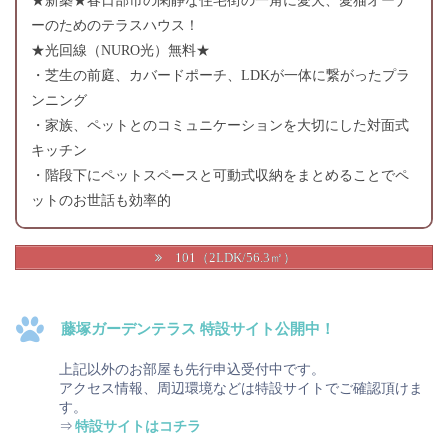
★新築★春日部市の閑静な住宅街の一角に愛犬、愛猫オーナ
ーのためのテラスハウス！
★光回線（NURO光）無料★
・芝生の前庭、カバードポーチ、LDKが一体に繋がったプラ
ンニング
・家族、ペットとのコミュニケーションを大切にした対面式
キッチン
・階段下にペットスペースと可動式収納をまとめることでペ
ットのお世話も効率的
101（2LDK/56.3㎡）
藤塚ガーデンテラス 特設サイト公開中！
上記以外のお部屋も先行申込受付中です。
アクセス情報、周辺環境などは特設サイトでご確認頂けま
す。
⇒
特設サイトはコチラ