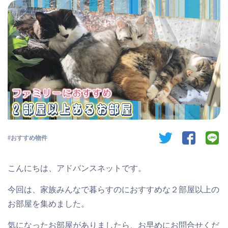
twitter
facebook
li
おすすめ物件
こんにちは、アドバンスネットです。
今回は、家族みんなで暮らすのにおすすめな２部屋以上の
お部屋を集めました。
気になったお部屋がありましたら、お早めにお問合せくだ