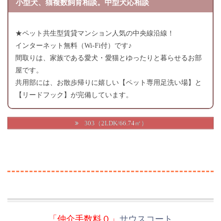
小型犬、猫複数飼育相談。中型犬応相談
★ペット共生型賃貸マンション人気の中央線沿線！
インターネット無料（Wi-Fi付）です♪
間取りは、家族である愛犬・愛猫とゆったりと暮らせるお部
屋です。
共用部には、お散歩帰りに嬉しい【ペット専用足洗い場】と
【リードフック】が完備しています。
303（2LDK/66.74㎡）
「仲介手数料０」
サウスコート