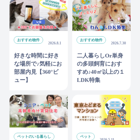
おすすめ物件
おすすめ物件
2026.8.1
2026.7.30
好きな時間に好き
二人暮らしor単身
な場所で♪気軽にお
の多頭飼育におす
部屋内見【360°ビ
すめ♪40㎡以上の１
ュー】
LDK特集
ペットのいる暮らし
ペット
2026.5.11