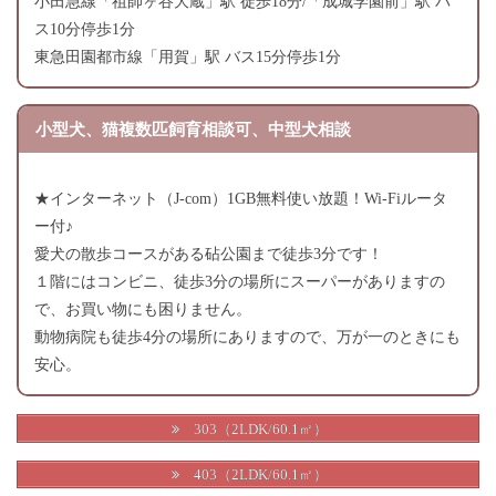
小田急線「祖師ヶ谷大蔵」駅 徒歩18分/「成城学園前」駅 バ
ス10分停歩1分
東急田園都市線「用賀」駅 バス15分停歩1分
小型犬、猫複数匹飼育相談可、中型犬相談
★インターネット（J-com）1GB無料使い放題！Wi-Fiルータ
ー付♪
愛犬の散歩コースがある砧公園まで徒歩3分です！
１階にはコンビニ、徒歩3分の場所にスーパーがありますの
で、お買い物にも困りません。
動物病院も徒歩4分の場所にありますので、万が一のときにも
安心。
303（2LDK/60.1㎡）
403（2LDK/60.1㎡）