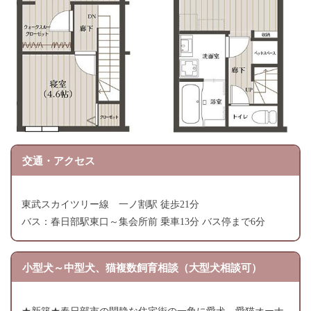
交通・アクセス
東武スカイツリー線 一ノ割駅 徒歩21分
バス：春日部駅東口～集会所前 乗車13分 バス停まで6分
小型犬～中型犬、猫複数飼育相談（大型犬相談可）