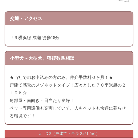
交通・アクセス
ＪＲ横浜線 成瀬 徒歩18分
小型犬～大型犬、猫複数匹相談
★当社でのお申込みの方のみ、仲介手数料０ヶ月！★
戸建て感覚のメゾネットタイプ！広々とした７０平米超の２
ＬＤＫ☆
角部屋・南向き・日当たり良好！
ペット専用設備も充実していて、人もペットも快適に暮らせ
る環境です！
Ｄ2（戸建て・テラス/71.5㎡）