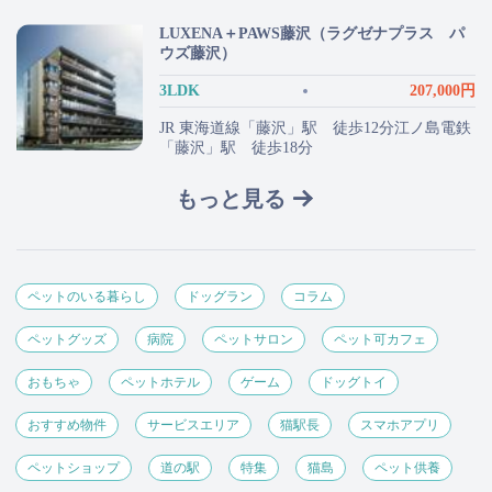
LUXENA＋PAWS藤沢（ラグゼナプラス パ
ウズ藤沢）
3LDK
207,000円
JR 東海道線「藤沢」駅 徒歩12分江ノ島電鉄
「藤沢」駅 徒歩18分
もっと見る
ペットのいる暮らし
ドッグラン
コラム
ペットグッズ
病院
ペットサロン
ペット可カフェ
おもちゃ
ペットホテル
ゲーム
ドッグトイ
おすすめ物件
サービスエリア
猫駅長
スマホアプリ
ペットショップ
道の駅
特集
猫島
ペット供養