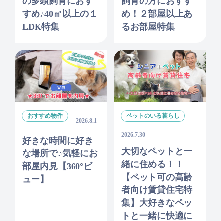
の多頭飼育におす
飼育の方におすす
すめ♪40㎡以上の１
め！２部屋以上あ
LDK特集
るお部屋特集
おすすめ物件
ペットのいる暮らし
2026.8.1
2026.7.30
好きな時間に好き
大切なペットと一
な場所で♪気軽にお
緒に住める！！
部屋内見【360°ビ
【ペット可の高齢
ュー】
者向け賃貸住宅特
集】大好きなペッ
トと一緒に快適に