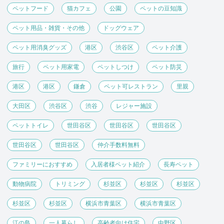
ペットフード
猫カフェ
公園
ペットの豆知識
ペット用品・雑貨・その他
ドッグウェア
ペット用消臭グッズ
港区
渋谷区
ペット介護
旅行
ペット用家電
ペットしつけ
ペット防災
港区
港区
鎌倉
ペット可レストラン
里親
大田区
渋谷区
渋谷
レジャー施設
ペットトイレ
世田谷区
世田谷区
世田谷区
世田谷区
世田谷区
仲介手数料無料
ファミリーにおすすめ
入居者様ペット紹介
長寿ペット
動物病院
トリミング
杉並区
杉並区
杉並区
杉並区
杉並区
横浜市青葉区
横浜市青葉区
江の島
一人暮らし
高齢者向け住宅
中野区