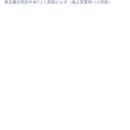
東京都大田区中央7-2-1 高垣ビル1F（池上営業所バス停前）