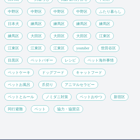
中野区
中野区
中野区
中野区
ふたり暮らし
日本犬
練馬区
練馬区
練馬区
練馬区
練馬区
大田区
大田区
大田区
江東区
江東区
江東区
江東区
youtuber
世田谷区
目黒区
ペットバギー
レシピ
ペット海外事情
ペットケーキ
ドッグフード
キャットフード
ペットお風呂
爪切り
アニマルセラピー
ペットとルール
ノミダニ対策
ペットおやつ
新宿区
同行避難
ペット
協力・協賛店