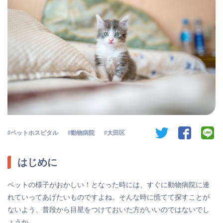
twitter
facebook
li
ペットホスピタル
動物病院
大田区
はじめに
ペットの様子がおかしい！となった時には、すぐに動物病院に連
れていってあげたいものですよね。そんな時に慌てて探すことが
ないよう、普段から目星をつけておいた方がいいのではないでし
ょうか。