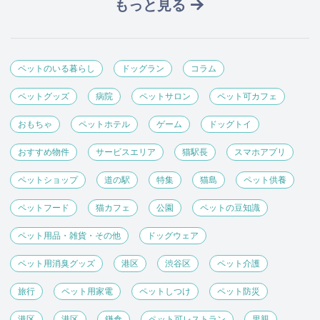
もっと見る
ペットのいる暮らし
ドッグラン
コラム
ペットグッズ
病院
ペットサロン
ペット可カフェ
おもちゃ
ペットホテル
ゲーム
ドッグトイ
おすすめ物件
サービスエリア
猫駅長
スマホアプリ
ペットショップ
道の駅
特集
猫島
ペット供養
ペットフード
猫カフェ
公園
ペットの豆知識
ペット用品・雑貨・その他
ドッグウェア
ペット用消臭グッズ
港区
渋谷区
ペット介護
旅行
ペット用家電
ペットしつけ
ペット防災
港区
港区
鎌倉
ペット可レストラン
里親