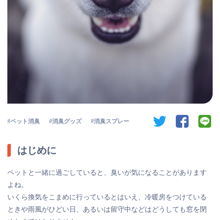
twitter
facebook
li
ペット消臭
消臭グッズ
消臭スプレー
はじめに
ペットと一緒に過ごしていると、臭いが気になることがあります
よね。
いくら換気をこまめに行っているとはいえ、冷暖房をつけている
ときや雨風がひどい日、あるいは留守中などはどうしても窓を閉