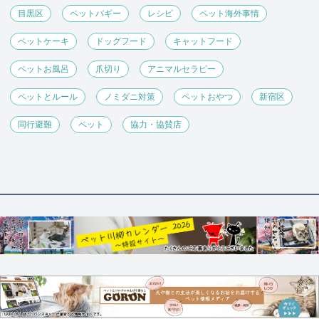
目黒区
ペットバギー
レシピ
ペット海外事情
ペットケーキ
ドッグフード
キャットフード
ペットお風呂
爪切り
アニマルセラピー
ペットとルール
ノミダニ対策
ペットおやつ
新宿区
同行避難
ペット
協力・協賛店