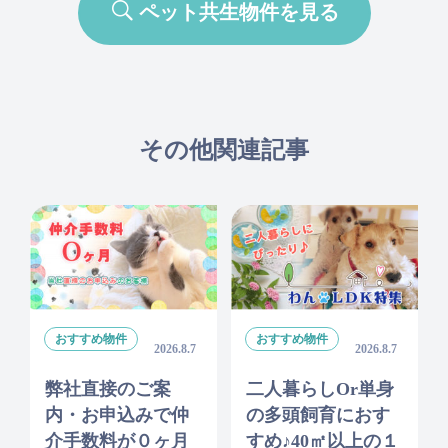
ペット共生物件を見る
その他関連記事
おすすめ物件
おすすめ物件
2026.8.7
2026.8.7
弊社直接のご案
二人暮らしor単身
内・お申込みで仲
の多頭飼育におす
介手数料が０ヶ月
すめ♪40㎡以上の１