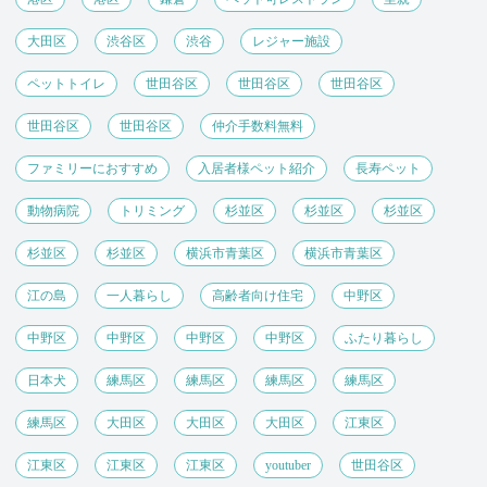
大田区
渋谷区
渋谷
レジャー施設
ペットトイレ
世田谷区
世田谷区
世田谷区
世田谷区
世田谷区
仲介手数料無料
ファミリーにおすすめ
入居者様ペット紹介
長寿ペット
動物病院
トリミング
杉並区
杉並区
杉並区
杉並区
杉並区
横浜市青葉区
横浜市青葉区
江の島
一人暮らし
高齢者向け住宅
中野区
中野区
中野区
中野区
中野区
ふたり暮らし
日本犬
練馬区
練馬区
練馬区
練馬区
練馬区
大田区
大田区
大田区
江東区
江東区
江東区
江東区
youtuber
世田谷区