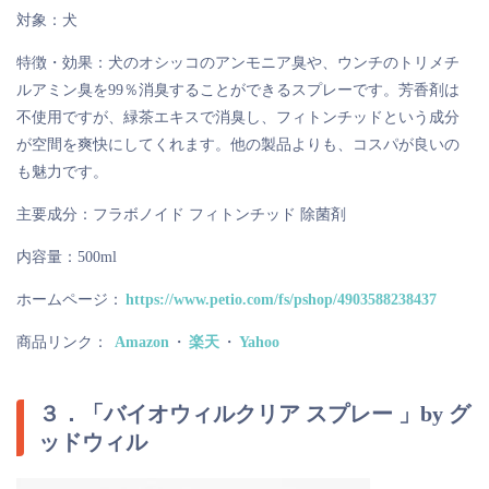
対象：犬
特徴・効果：犬のオシッコのアンモニア臭や、ウンチのトリメチ
ルアミン臭を99％消臭することができるスプレーです。芳香剤は
不使用ですが、緑茶エキスで消臭し、フィトンチッドという成分
が空間を爽快にしてくれます。他の製品よりも、コスパが良いの
も魅力です。
主要成分：フラボノイド フィトンチッド 除菌剤
内容量：500ml
ホームページ：
https://www.petio.com/fs/pshop/4903588238437
商品リンク：
Amazon
・
楽天
・
Yahoo
３．「バイオウィルクリア スプレー 」by グ
ッドウィル