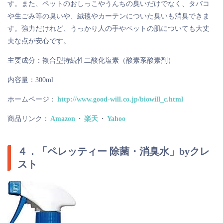
す。また、ペットのおしっこやうんちの臭いだけでなく、タバコ
や生ごみ等の臭いや、絨毯やカーテンについた臭いも消臭できま
す。強力だけれど、うっかり人の手やペットの肌についても大丈
夫な点が安心です。
主要成分：複合型持続性二酸化塩素（酸素系酸素剤）
内容量：300ml
ホームページ：
http://www.good-will.co.jp/biowill_c.html
商品リンク：
Amazon
・
楽天
・
Yahoo
４．「ペレッティー 除菌・消臭水」byクレ
スト