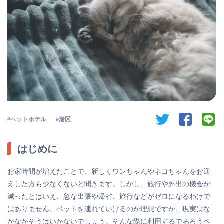
twitter
facebook
li
ペットホテル
港区
はじめに
お家時間が増えたことで、新しくワンちゃんやネコちゃんをお迎
えした方も少なくないと聞きます。しかし、旅行や外出の機会が
減ったとはいえ、急な出張や帰省、旅行などがゼロになるわけで
はありません。ペットを連れていけるのが理想ですが、現実はな
かなかそうはいかないでしょう。そんな際に利用するであろうペ