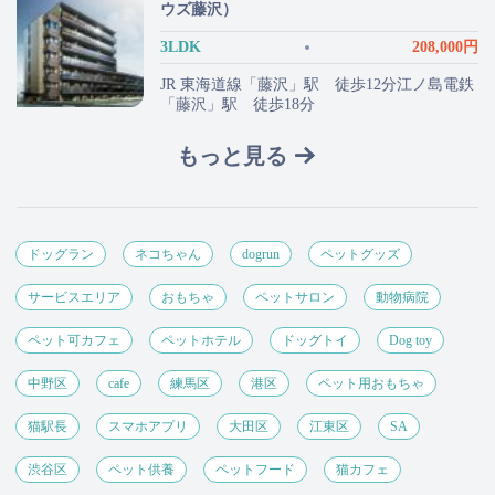
ウズ藤沢）
3LDK
208,000円
JR 東海道線「藤沢」駅 徒歩12分江ノ島電鉄
「藤沢」駅 徒歩18分
もっと見る
ドッグラン
ネコちゃん
dogrun
ペットグッズ
サービスエリア
おもちゃ
ペットサロン
動物病院
ペット可カフェ
ペットホテル
ドッグトイ
Dog toy
中野区
cafe
練馬区
港区
ペット用おもちゃ
猫駅長
スマホアプリ
大田区
江東区
SA
渋谷区
ペット供養
ペットフード
猫カフェ