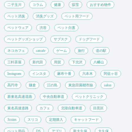
二子玉川
コラム
健康
荻窪
おすすめ物件
ペット消臭
消臭グッズ
ペット用フード
ペットウェア
渋谷
ペット介護
ペットグッズショップ
サブスク
ドッグフード
ネコカフェ
catcafe
ゲーム
旅行
道の駅
三軒茶屋
新代田
用賀
下北沢
八幡山
Instagram
インスタ
麻布十番
六本木
阿佐ヶ谷
高円寺
鎌倉
江の島
東急田園都市線
salon
新東名高速道路
中央自動車道
ペットクリニック
東名高速道路
カフェ
北陸自動車道
目黒区
3coins
スリコ
定期購入
キャットフード
ペット用品
DS
アプリ
新大久保
大久保