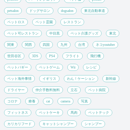
petsalon
ドッグサロン
dogsalon
東北自動車道
ペットロス
ペット霊園
レストラン
ペット可レストラン
中目黒
ペット介護グッズ
東北
関東
関西
四国
九州
台湾
ネコyoutuber
世田谷区
3DS
PS4
フライト
飛行機
ペットバギー
ペットゲーム
Wii
レシピ
ペット海外事情
イギリス
わん！ケーション
新幹線
ドライヤー
仲介手数料無料
立石
ペット病院
コロナ
療養
cat
camera
写真
フィットネス
ペットケーキ
馬肉
ペットテック
カリカリフード
キャットシャンプー
シャンプー