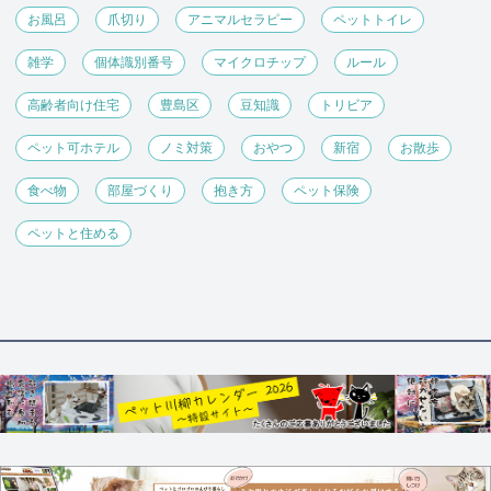
お風呂
爪切り
アニマルセラピー
ペットトイレ
雑学
個体識別番号
マイクロチップ
ルール
高齢者向け住宅
豊島区
豆知識
トリビア
ペット可ホテル
ノミ対策
おやつ
新宿
お散歩
食べ物
部屋づくり
抱き方
ペット保険
ペットと住める