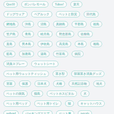
Qoo10
ポンパレモール
Yahoo!
楽天
ドッグウェア
ペアルック
ペットと防災
田代島
網地島
沖島
沼島
真鍋島
平郡島
祝島
笠戸島
青島
睦月島
野忽那島
佐柳島
直島
男木島
伊吹島
高見島
本島
相島
藍島
加唐島
湯島
竹富島
病院
消臭スプレー
ウェットシート
ペット用ウェットティッシュ
置き型
部屋置き消臭グッズ
里親
保護
日本犬
犬種
天然記念物
地犬
ペットの病気
猫島
ペットホスピタル
犬
ペット用ベッド
ペット用トイレ
猫
キャットハウス
pethotel
パーキングエリア
ペット服
petcafe