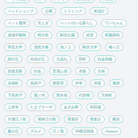
ペットショップ
公園
トリミング
体温計
ペット費用
爪とぎ
ペットのいる暮らし
ワンちゃん
成城学園前
明大前
駒沢公園
経堂
田園調布
学芸大学
池尻大橋
池ノ上
駒沢大学
梅ヶ丘
緑が丘
自由が丘
九品仏
田町
白金高輪
赤坂見附
白金
芝浦ふ頭
赤坂
方南
永福町
高井戸
西荻窪
井草
井荻
桃井
下高井戸
堀ノ内
西永福
代田橋
方南町
上井草
たまプラーザ
あざみ野
和田塚
片瀬江ノ島
湘南江の島
青葉区
青葉台
横浜
藤が丘
グルメ
江ノ電
JR横須賀線
Amazon