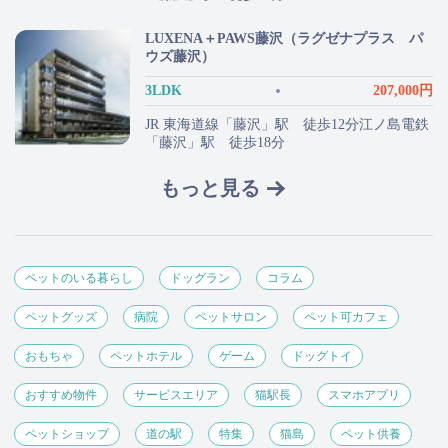
LUXENA＋PAWS藤沢（ラグゼナプラス パ
ウズ藤沢）
3LDK
207,000円
JR 東海道線「藤沢」駅 徒歩12分江ノ島電鉄
「藤沢」駅 徒歩18分
もっと見る
ペットのいる暮らし
ドッグラン
コラム
ペットグッズ
病院
ペットサロン
ペット可カフェ
おもちゃ
ペットホテル
ゲーム
ドッグトイ
おすすめ物件
サービスエリア
猫駅長
スマホアプリ
ペットショップ
道の駅
特集
猫島
ペット供養