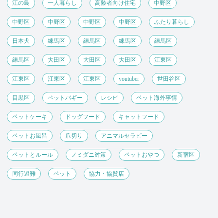
江の島
一人暮らし
高齢者向け住宅
中野区
中野区
中野区
中野区
中野区
ふたり暮らし
日本犬
練馬区
練馬区
練馬区
練馬区
練馬区
大田区
大田区
大田区
江東区
江東区
江東区
江東区
youtuber
世田谷区
目黒区
ペットバギー
レシピ
ペット海外事情
ペットケーキ
ドッグフード
キャットフード
ペットお風呂
爪切り
アニマルセラピー
ペットとルール
ノミダニ対策
ペットおやつ
新宿区
同行避難
ペット
協力・協賛店