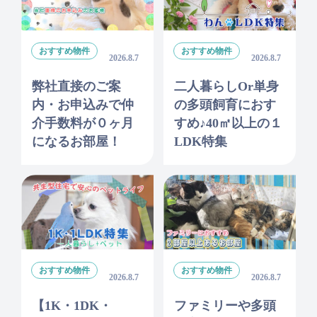
おすすめ物件
おすすめ物件
2026.8.7
2026.8.7
弊社直接のご案
二人暮らしor単身
内・お申込みで仲
の多頭飼育におす
介手数料が０ヶ月
すめ♪40㎡以上の１
になるお部屋！
LDK特集
おすすめ物件
おすすめ物件
2026.8.7
2026.8.7
【1K・1DK・
ファミリーや多頭