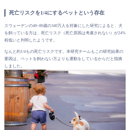
死亡リスクを1/4にするペットという存在
スウェーデンの40~80歳の340万人を対象にした研究によると、
犬
を飼っている方は、死亡リスク（死亡原因は考慮されない）が24%
程低いと判明したようです
。
なんと約1/4もの死亡リスクです。本研究チームもこの研究結果の
要因は、ペットを飼わない方よりも運動をしているからだと指摘
しました。