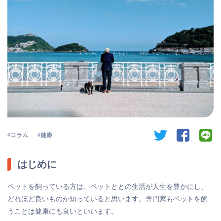
twitter
facebook
li
コラム
健康
はじめに
ペットを飼っている方は、ペットととの生活が人生を豊かにし、
どれほど良いものか知っていると思います。専門家もペットを飼
うことは健康にも良いといいます。