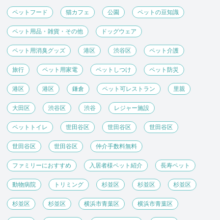
ペットフード
猫カフェ
公園
ペットの豆知識
ペット用品・雑貨・その他
ドッグウェア
ペット用消臭グッズ
港区
渋谷区
ペット介護
旅行
ペット用家電
ペットしつけ
ペット防災
港区
港区
鎌倉
ペット可レストラン
里親
大田区
渋谷区
渋谷
レジャー施設
ペットトイレ
世田谷区
世田谷区
世田谷区
世田谷区
世田谷区
仲介手数料無料
ファミリーにおすすめ
入居者様ペット紹介
長寿ペット
動物病院
トリミング
杉並区
杉並区
杉並区
杉並区
杉並区
横浜市青葉区
横浜市青葉区