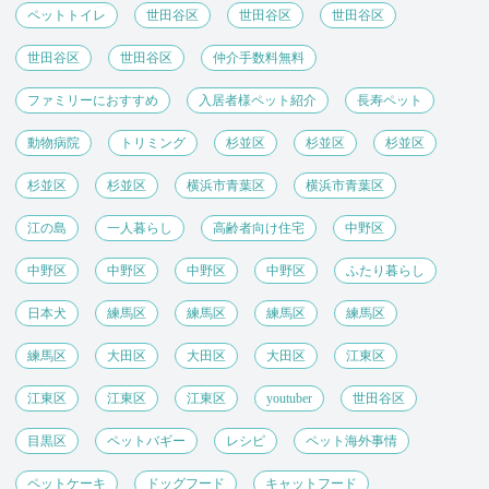
ペットトイレ
世田谷区
世田谷区
世田谷区
世田谷区
世田谷区
仲介手数料無料
ファミリーにおすすめ
入居者様ペット紹介
長寿ペット
動物病院
トリミング
杉並区
杉並区
杉並区
杉並区
杉並区
横浜市青葉区
横浜市青葉区
江の島
一人暮らし
高齢者向け住宅
中野区
中野区
中野区
中野区
中野区
ふたり暮らし
日本犬
練馬区
練馬区
練馬区
練馬区
練馬区
大田区
大田区
大田区
江東区
江東区
江東区
江東区
youtuber
世田谷区
目黒区
ペットバギー
レシピ
ペット海外事情
ペットケーキ
ドッグフード
キャットフード