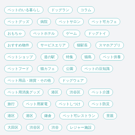
ペットのいる暮らし
ドッグラン
コラム
ペットグッズ
病院
ペットサロン
ペット可カフェ
おもちゃ
ペットホテル
ゲーム
ドッグトイ
おすすめ物件
サービスエリア
猫駅長
スマホアプリ
ペットショップ
道の駅
特集
猫島
ペット供養
ペットフード
猫カフェ
公園
ペットの豆知識
ペット用品・雑貨・その他
ドッグウェア
ペット用消臭グッズ
港区
渋谷区
ペット介護
旅行
ペット用家電
ペットしつけ
ペット防災
港区
港区
鎌倉
ペット可レストラン
里親
大田区
渋谷区
渋谷
レジャー施設