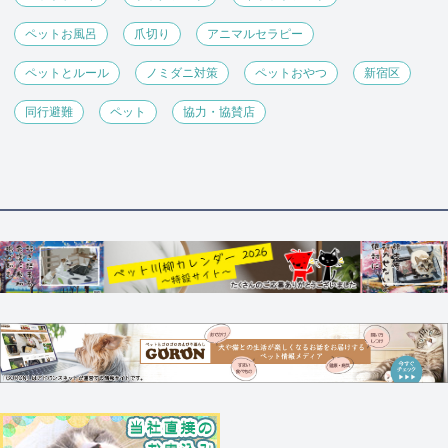
ペットお風呂
爪切り
アニマルセラピー
ペットとルール
ノミダニ対策
ペットおやつ
新宿区
同行避難
ペット
協力・協賛店