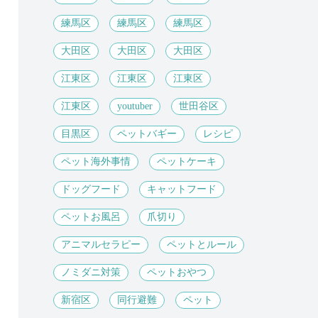
練馬区
練馬区
練馬区
大田区
大田区
大田区
江東区
江東区
江東区
江東区
youtuber
世田谷区
目黒区
ペットバギー
レシピ
ペット海外事情
ペットケーキ
ドッグフード
キャットフード
ペットお風呂
爪切り
アニマルセラピー
ペットとルール
ノミダニ対策
ペットおやつ
新宿区
同行避難
ペット