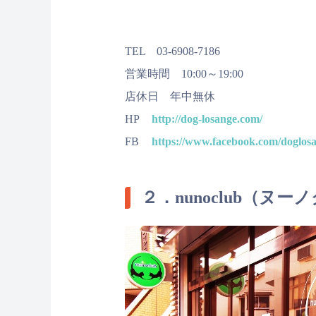
TEL 03-6908-7186
営業時間 10:00～19:00
店休日 年中無休
HP
http://dog-losange.com/
FB
https://www.facebook.com/doglosa
２．nunoclub（ヌー