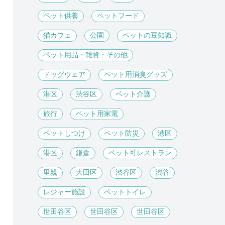
ペット供養
ペットフード
猫カフェ
公園
ペットの豆知識
ペット用品・雑貨・その他
ドッグウェア
ペット用消臭グッズ
港区
渋谷区
ペット介護
旅行
ペット用家電
ペットしつけ
ペット防災
港区
港区
鎌倉
ペット可レストラン
里親
大田区
渋谷区
渋谷
レジャー施設
ペットトイレ
世田谷区
世田谷区
世田谷区