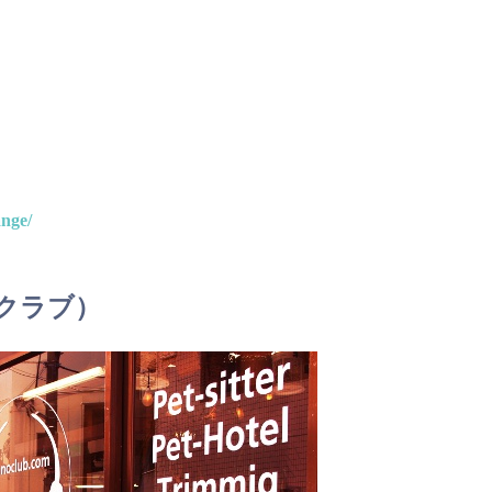
nge/
ノクラブ）