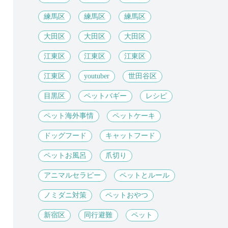
練馬区
練馬区
練馬区
大田区
大田区
大田区
江東区
江東区
江東区
江東区
youtuber
世田谷区
目黒区
ペットバギー
レシピ
ペット海外事情
ペットケーキ
ドッグフード
キャットフード
ペットお風呂
爪切り
アニマルセラピー
ペットとルール
ノミダニ対策
ペットおやつ
新宿区
同行避難
ペット