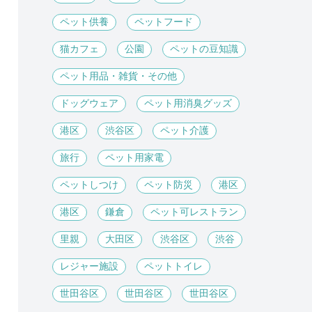
ペット供養
ペットフード
猫カフェ
公園
ペットの豆知識
ペット用品・雑貨・その他
ドッグウェア
ペット用消臭グッズ
港区
渋谷区
ペット介護
旅行
ペット用家電
ペットしつけ
ペット防災
港区
港区
鎌倉
ペット可レストラン
里親
大田区
渋谷区
渋谷
レジャー施設
ペットトイレ
世田谷区
世田谷区
世田谷区