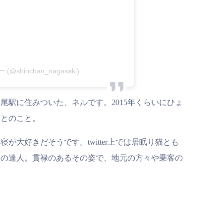
一 (@shinchan_nagasaki)
尾駅に住みついた、ネルです。2015年くらいにひょ
たとのこと。
が大好きだそうです。twitter上では居眠り猫とも
寝の達人。貫禄のあるその姿で、地元の方々や乗客の