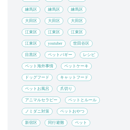
練馬区
練馬区
練馬区
大田区
大田区
大田区
江東区
江東区
江東区
江東区
youtuber
世田谷区
目黒区
ペットバギー
レシピ
ペット海外事情
ペットケーキ
ドッグフード
キャットフード
ペットお風呂
爪切り
アニマルセラピー
ペットとルール
ノミダニ対策
ペットおやつ
新宿区
同行避難
ペット