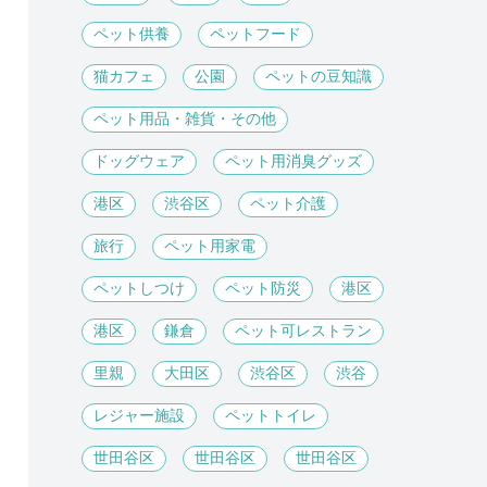
ペット供養
ペットフード
猫カフェ
公園
ペットの豆知識
ペット用品・雑貨・その他
ドッグウェア
ペット用消臭グッズ
港区
渋谷区
ペット介護
旅行
ペット用家電
ペットしつけ
ペット防災
港区
港区
鎌倉
ペット可レストラン
里親
大田区
渋谷区
渋谷
レジャー施設
ペットトイレ
世田谷区
世田谷区
世田谷区