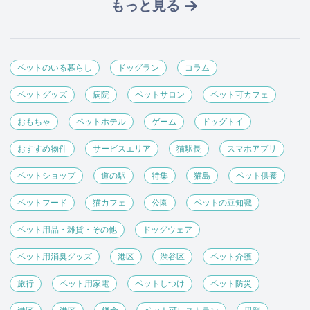
もっと見る
ペットのいる暮らし
ドッグラン
コラム
ペットグッズ
病院
ペットサロン
ペット可カフェ
おもちゃ
ペットホテル
ゲーム
ドッグトイ
おすすめ物件
サービスエリア
猫駅長
スマホアプリ
ペットショップ
道の駅
特集
猫島
ペット供養
ペットフード
猫カフェ
公園
ペットの豆知識
ペット用品・雑貨・その他
ドッグウェア
ペット用消臭グッズ
港区
渋谷区
ペット介護
旅行
ペット用家電
ペットしつけ
ペット防災