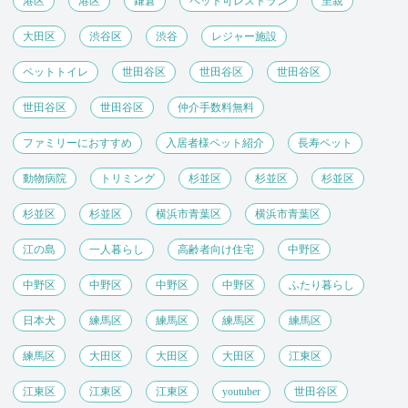
港区
港区
鎌倉
ペット可レストラン
里親
大田区
渋谷区
渋谷
レジャー施設
ペットトイレ
世田谷区
世田谷区
世田谷区
世田谷区
世田谷区
仲介手数料無料
ファミリーにおすすめ
入居者様ペット紹介
長寿ペット
動物病院
トリミング
杉並区
杉並区
杉並区
杉並区
杉並区
横浜市青葉区
横浜市青葉区
江の島
一人暮らし
高齢者向け住宅
中野区
中野区
中野区
中野区
中野区
ふたり暮らし
日本犬
練馬区
練馬区
練馬区
練馬区
練馬区
大田区
大田区
大田区
江東区
江東区
江東区
江東区
youtuber
世田谷区