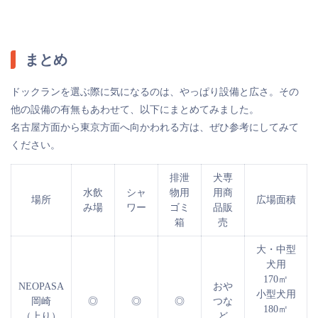
まとめ
ドックランを選ぶ際に気になるのは、やっぱり設備と広さ。その
他の設備の有無もあわせて、以下にまとめてみました。
名古屋方面から東京方面へ向かわれる方は、ぜひ参考にしてみて
ください。
排泄
犬専
水飲
シャ
物用
用商
場所
広場面積
み場
ワー
ゴミ
品販
箱
売
大・中型
犬用
170㎡
NEOPASA
おや
小型犬用
岡崎
◎
◎
◎
つな
180㎡
（上り）
ど