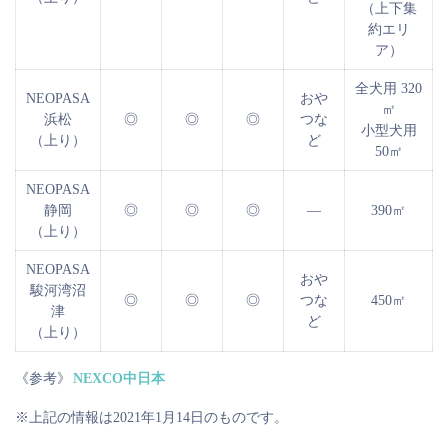
（上下集
約エリ
ア）
全犬用 320
NEOPASA
おや
㎡
浜松
◎
◎
◎
つな
小型犬用
（上り）
ど
50㎡
NEOPASA
静岡
◎
◎
◎
―
390㎡
（上り）
NEOPASA
おや
駿河湾沼
◎
◎
◎
つな
450㎡
津
ど
（上り）
《参考》
NEXCO中日本
※上記の情報は2021年1月14日のものです。