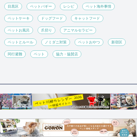
目黒区
ペットバギー
レシピ
ペット海外事情
ペットケーキ
ドッグフード
キャットフード
ペットお風呂
爪切り
アニマルセラピー
ペットとルール
ノミダニ対策
ペットおやつ
新宿区
同行避難
ペット
協力・協賛店