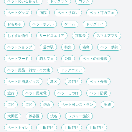
ペットのいる暮らし
ドッグラン
コラム
ペットグッズ
病院
ペットサロン
ペット可カフェ
おもちゃ
ペットホテル
ゲーム
ドッグトイ
おすすめ物件
サービスエリア
猫駅長
スマホアプリ
ペットショップ
道の駅
特集
猫島
ペット供養
ペットフード
猫カフェ
公園
ペットの豆知識
ペット用品・雑貨・その他
ドッグウェア
ペット用消臭グッズ
港区
渋谷区
ペット介護
旅行
ペット用家電
ペットしつけ
ペット防災
港区
港区
鎌倉
ペット可レストラン
里親
大田区
渋谷区
渋谷
レジャー施設
ペットトイレ
世田谷区
世田谷区
世田谷区