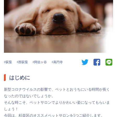
twitter
facebook
li
荻窪
西荻窪
阿佐ヶ谷
高円寺
はじめに
新型コロナウイルスの影響で、ペットとおうちにいる時間が長く
なったのではないでしょうか。
そんな時こそ、ペットサロンでよりかわいい姿になってもらいま
しょう！
今回は、杉並区のオススメペットサロンを5つご紹介します。