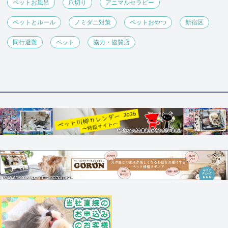
ペットお風呂
爪切り
アニマルセラピー
ペットとルール
ノミダニ対策
ペットおやつ
新宿区
同行避難
ペット
協力・協賛店