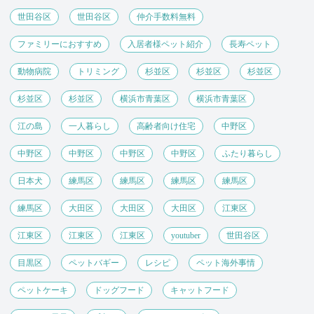
世田谷区
世田谷区
仲介手数料無料
ファミリーにおすすめ
入居者様ペット紹介
長寿ペット
動物病院
トリミング
杉並区
杉並区
杉並区
杉並区
杉並区
横浜市青葉区
横浜市青葉区
江の島
一人暮らし
高齢者向け住宅
中野区
中野区
中野区
中野区
中野区
ふたり暮らし
日本犬
練馬区
練馬区
練馬区
練馬区
練馬区
大田区
大田区
大田区
江東区
江東区
江東区
江東区
youtuber
世田谷区
目黒区
ペットバギー
レシピ
ペット海外事情
ペットケーキ
ドッグフード
キャットフード