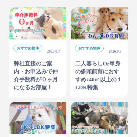
おすすめ物件
おすすめ物件
2026.8.7
2026.8.7
弊社直接のご案
二人暮らしor単身
内・お申込みで仲
の多頭飼育におす
介手数料が０ヶ月
すめ♪40㎡以上の１
になるお部屋！
LDK特集