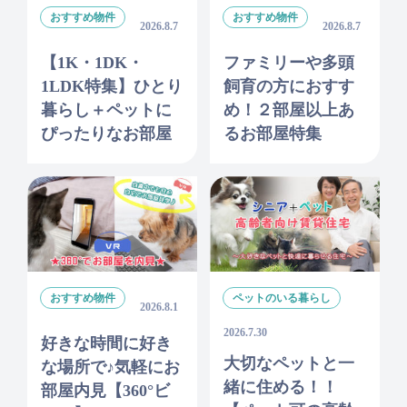
おすすめ物件
おすすめ物件
2026.8.7
2026.8.7
【1K・1DK・
ファミリーや多頭
1LDK特集】ひとり
飼育の方におすす
暮らし＋ペットに
め！２部屋以上あ
ぴったりなお部屋
るお部屋特集
おすすめ物件
ペットのいる暮らし
2026.8.1
2026.7.30
好きな時間に好き
大切なペットと一
な場所で♪気軽にお
緒に住める！！
部屋内見【360°ビ