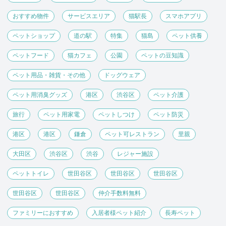
おすすめ物件
サービスエリア
猫駅長
スマホアプリ
ペットショップ
道の駅
特集
猫島
ペット供養
ペットフード
猫カフェ
公園
ペットの豆知識
ペット用品・雑貨・その他
ドッグウェア
ペット用消臭グッズ
港区
渋谷区
ペット介護
旅行
ペット用家電
ペットしつけ
ペット防災
港区
港区
鎌倉
ペット可レストラン
里親
大田区
渋谷区
渋谷
レジャー施設
ペットトイレ
世田谷区
世田谷区
世田谷区
世田谷区
世田谷区
仲介手数料無料
ファミリーにおすすめ
入居者様ペット紹介
長寿ペット