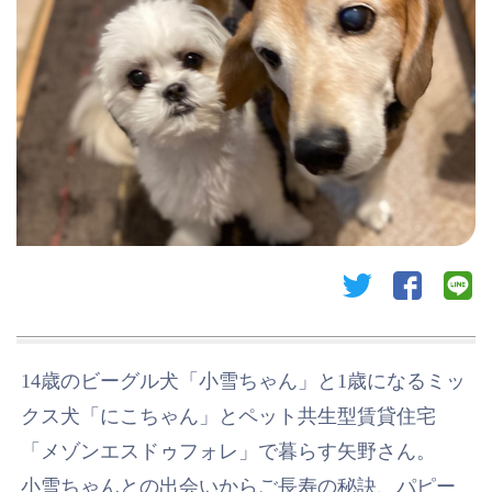
twitter
facebook
li
14歳のビーグル犬「小雪ちゃん」と1歳になるミッ
クス犬「にこちゃん」とペット共生型賃貸住宅
「メゾンエスドゥフォレ」で暮らす矢野さん。
小雪ちゃんとの出会いからご長寿の秘訣、パピー