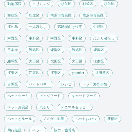
動物病院
トリミング
杉並区
杉並区
杉並区
杉並区
杉並区
横浜市青葉区
横浜市青葉区
江の島
一人暮らし
高齢者向け住宅
中野区
中野区
中野区
中野区
中野区
ふたり暮らし
日本犬
練馬区
練馬区
練馬区
練馬区
練馬区
大田区
大田区
大田区
江東区
江東区
江東区
江東区
youtuber
世田谷区
目黒区
ペットバギー
レシピ
ペット海外事情
ペットケーキ
ドッグフード
キャットフード
ペットお風呂
爪切り
アニマルセラピー
ペットとルール
ノミダニ対策
ペットおやつ
新宿区
同行避難
ペット
協力・協賛店