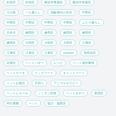
杉並区
杉並区
横浜市青葉区
横浜市青葉区
江の島
一人暮らし
高齢者向け住宅
中野区
中野区
中野区
中野区
中野区
ふたり暮らし
日本犬
練馬区
練馬区
練馬区
練馬区
練馬区
大田区
大田区
大田区
江東区
江東区
江東区
江東区
youtuber
世田谷区
目黒区
ペットバギー
レシピ
ペット海外事情
ペットケーキ
ドッグフード
キャットフード
ペットお風呂
爪切り
アニマルセラピー
ペットとルール
ノミダニ対策
ペットおやつ
新宿区
同行避難
ペット
協力・協賛店