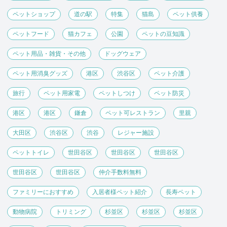
ペットショップ
道の駅
特集
猫島
ペット供養
ペットフード
猫カフェ
公園
ペットの豆知識
ペット用品・雑貨・その他
ドッグウェア
ペット用消臭グッズ
港区
渋谷区
ペット介護
旅行
ペット用家電
ペットしつけ
ペット防災
港区
港区
鎌倉
ペット可レストラン
里親
大田区
渋谷区
渋谷
レジャー施設
ペットトイレ
世田谷区
世田谷区
世田谷区
世田谷区
世田谷区
仲介手数料無料
ファミリーにおすすめ
入居者様ペット紹介
長寿ペット
動物病院
トリミング
杉並区
杉並区
杉並区