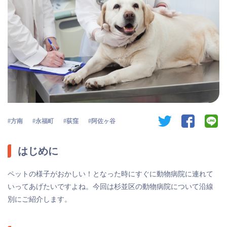
twitter
facebook
li
方南
永福町
荻窪
阿佐ヶ谷
はじめに
ペットの様子がおかしい！となった時にすぐに動物病院に連れて
いってあげたいですよね。今回は杉並区の動物病院について沿線
別にご紹介します。