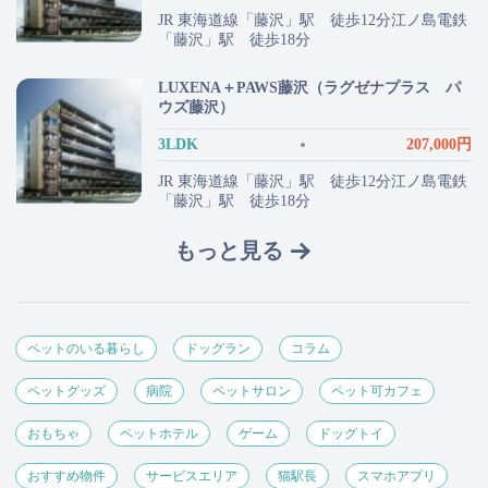
JR 東海道線「藤沢」駅 徒歩12分江ノ島電鉄
「藤沢」駅 徒歩18分
LUXENA＋PAWS藤沢（ラグゼナプラス パ
ウズ藤沢）
3LDK
207,000円
JR 東海道線「藤沢」駅 徒歩12分江ノ島電鉄
「藤沢」駅 徒歩18分
もっと見る
ペットのいる暮らし
ドッグラン
コラム
ペットグッズ
病院
ペットサロン
ペット可カフェ
おもちゃ
ペットホテル
ゲーム
ドッグトイ
おすすめ物件
サービスエリア
猫駅長
スマホアプリ