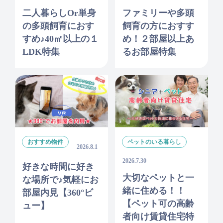
二人暮らしor単身
ファミリーや多頭
の多頭飼育におす
飼育の方におすす
すめ♪40㎡以上の１
め！２部屋以上あ
LDK特集
るお部屋特集
おすすめ物件
ペットのいる暮らし
2026.8.1
2026.7.30
好きな時間に好き
大切なペットと一
な場所で♪気軽にお
緒に住める！！
部屋内見【360°ビ
【ペット可の高齢
ュー】
者向け賃貸住宅特