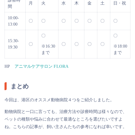
診察時
月
火
水
木
金
土
日・祝
間
10:00-
〇
〇
〇
〇
〇
〇
〇
13:00
〇
〇
15:30-
〇
〇
〇
〇
〇
※16:30
※18:00
19:30
まで
まで
HP
アニマルケアサロン FLORA
まとめ
今回は、港区のオススメ動物病院４つをご紹介しました。
動物病院と一口に言っても、治療方法や診療時間は様々なので、
ペットの種類や悩みに合わせて最適なところを選びたいですよ
ね。こちらの記事が、飼い主さんたちの参考になれば幸いです。