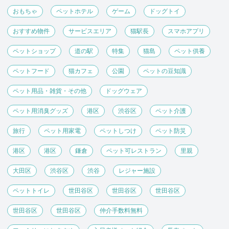
おもちゃ
ペットホテル
ゲーム
ドッグトイ
おすすめ物件
サービスエリア
猫駅長
スマホアプリ
ペットショップ
道の駅
特集
猫島
ペット供養
ペットフード
猫カフェ
公園
ペットの豆知識
ペット用品・雑貨・その他
ドッグウェア
ペット用消臭グッズ
港区
渋谷区
ペット介護
旅行
ペット用家電
ペットしつけ
ペット防災
港区
港区
鎌倉
ペット可レストラン
里親
大田区
渋谷区
渋谷
レジャー施設
ペットトイレ
世田谷区
世田谷区
世田谷区
世田谷区
世田谷区
仲介手数料無料