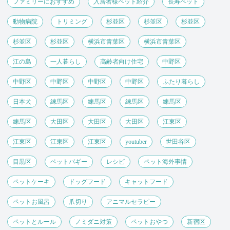
ファミリーにおすすめ
入居者様ペット紹介
長寿ペット
動物病院
トリミング
杉並区
杉並区
杉並区
杉並区
杉並区
横浜市青葉区
横浜市青葉区
江の島
一人暮らし
高齢者向け住宅
中野区
中野区
中野区
中野区
中野区
ふたり暮らし
日本犬
練馬区
練馬区
練馬区
練馬区
練馬区
大田区
大田区
大田区
江東区
江東区
江東区
江東区
youtuber
世田谷区
目黒区
ペットバギー
レシピ
ペット海外事情
ペットケーキ
ドッグフード
キャットフード
ペットお風呂
爪切り
アニマルセラピー
ペットとルール
ノミダニ対策
ペットおやつ
新宿区