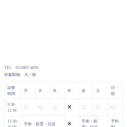
TEL 03-6807-4058
対象動物 犬／猫
診察
日・
月
火
水
木
金
土
時間
祝
9:30-
〇
〇
〇
〇
〇
〇
12:30
12:30-
手術・処
予約
手術・処置・往診