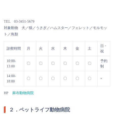
TEL 03-3451-5679
対象動物 犬／猫／うさぎ／ハムスター／フェレット／モルモッ
ト／鳥類
日・
診察時間
月
火
水
木
金
土
祝
10:00-
予約
〇
〇
〇
〇
〇
〇
13:00
制
14:00-
〇
〇
〇
〇
〇
〇
×
18:00
HP
麻布動物病院
２．ペットライフ動物病院