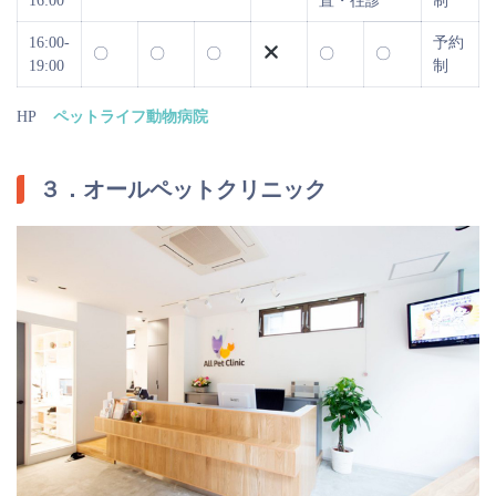
16:00
置・往診
制
16:00-
予約
〇
〇
〇
〇
〇
19:00
制
HP
ペットライフ動物病院
３．オールペットクリニック