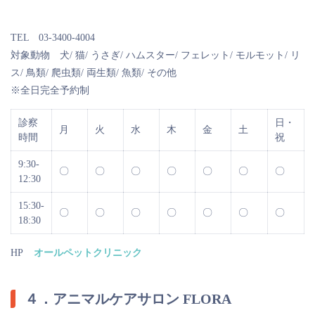
TEL 03-3400-4004
対象動物 犬/ 猫/ うさぎ/ ハムスター/ フェレット/ モルモット/ リ
ス/ 鳥類/ 爬虫類/ 両生類/ 魚類/ その他
※全日完全予約制
診察
日・
月
火
水
木
金
土
時間
祝
9:30-
〇
〇
〇
〇
〇
〇
〇
12:30
15:30-
〇
〇
〇
〇
〇
〇
〇
18:30
HP
オールペットクリニック
４．アニマルケアサロン FLORA