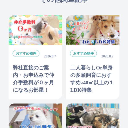
おすすめ物件
おすすめ物件
2026.8.7
2026.8.7
弊社直接のご案
二人暮らしor単身
内・お申込みで仲
の多頭飼育におす
介手数料が０ヶ月
すめ♪40㎡以上の１
になるお部屋！
LDK特集