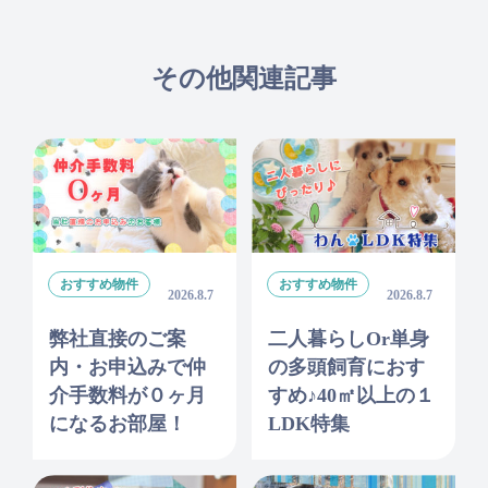
その他関連記事
おすすめ物件
おすすめ物件
2026.8.7
2026.8.7
弊社直接のご案
二人暮らしor単身
内・お申込みで仲
の多頭飼育におす
介手数料が０ヶ月
すめ♪40㎡以上の１
になるお部屋！
LDK特集