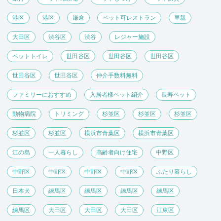
港区
港区
鎌倉
ペット可レストラン
里親
大田区
渋谷区
渋谷
レジャー施設
ペットトイレ
世田谷区
世田谷区
世田谷区
世田谷区
世田谷区
仲介手数料無料
ファミリーにおすすめ
入居者様ペット紹介
長寿ペット
動物病院
トリミング
杉並区
杉並区
杉並区
杉並区
杉並区
横浜市青葉区
横浜市青葉区
江の島
一人暮らし
高齢者向け住宅
中野区
中野区
中野区
中野区
中野区
ふたり暮らし
日本犬
練馬区
練馬区
練馬区
練馬区
練馬区
大田区
大田区
大田区
江東区