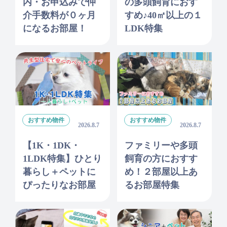
内・お申込みで仲
の多頭飼育におす
介手数料が０ヶ月
すめ♪40㎡以上の１
になるお部屋！
LDK特集
おすすめ物件
おすすめ物件
2026.8.7
2026.8.7
【1K・1DK・
ファミリーや多頭
1LDK特集】ひとり
飼育の方におすす
暮らし＋ペットに
め！２部屋以上あ
ぴったりなお部屋
るお部屋特集