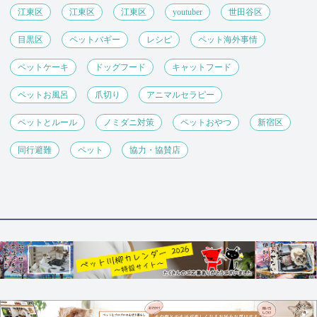
江東区
江東区
江東区
youtuber
世田谷区
目黒区
ペットバギー
レシピ
ペット海外事情
ペットケーキ
ドッグフード
キャットフード
ペットお風呂
爪切り
アニマルセラピー
ペットとルール
ノミダニ対策
ペットおやつ
新宿区
同行避難
ペット
協力・協賛店