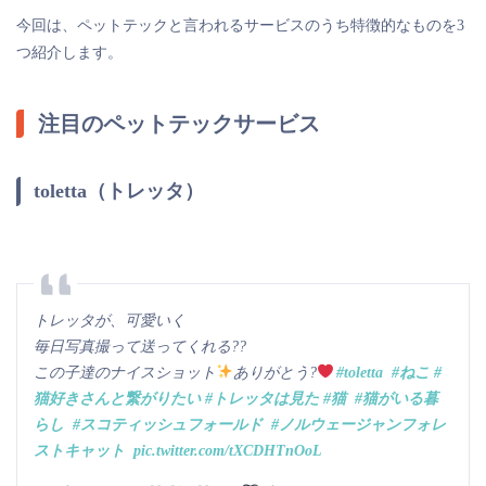
今回は、ペットテックと言われるサービスのうち特徴的なものを3
つ紹介します。
注目のペットテックサービス
toletta（トレッタ）
トレッタが、可愛いく
毎日写真撮って送ってくれる??
この子達のナイスショット
ありがとう?
#toletta
#ねこ
#
猫好きさんと繋がりたい
#トレッタは見た
#猫
#猫がいる暮
らし
#スコティッシュフォールド
#ノルウェージャンフォレ
ストキャット
pic.twitter.com/tXCDHTnOoL