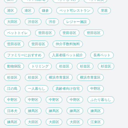
港区
港区
鎌倉
ペット可レストラン
里親
大田区
渋谷区
渋谷
レジャー施設
ペットトイレ
世田谷区
世田谷区
世田谷区
世田谷区
世田谷区
仲介手数料無料
ファミリーにおすすめ
入居者様ペット紹介
長寿ペット
動物病院
トリミング
杉並区
杉並区
杉並区
杉並区
杉並区
横浜市青葉区
横浜市青葉区
江の島
一人暮らし
高齢者向け住宅
中野区
中野区
中野区
中野区
中野区
ふたり暮らし
日本犬
練馬区
練馬区
練馬区
練馬区
練馬区
大田区
大田区
大田区
江東区