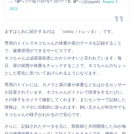
— ?❁*⋆????&??ℍ?ℕ'? ℍ??? ?
❁*⋆ (@apgmk)
August 1,
2021
まずはじめに紹介するのは、「toletta（トレッタ）」です。
専用のトイレでネコちゃんの体重や尿のデータを記録すること
で、健康管理ができるサービスです。
ネコちゃんは泌尿器疾患にかかりやすいと言われています。毎
日、尿の状態や体重をチェックすることで、ネコちゃんのちょっ
とした変化に気づいてあげられるようになります。
専用のトイレには、カメラと尿の量や体重などをはかるセンサー
が設置されています。ネコちゃんがトイレで排泄をするたびに、
その様子をカメラで撮影してくれます。またセンサーで記録した
情報は、スマホに自動的に送られます。飼い主さんが外出中でも
ネコちゃんの様子がわかるので安心です。
さらに、記録されたデータを元に、獣医師と共同開発したAIが毎
日の健康状態をチェックして伝えてくれるそうです。価格は、初