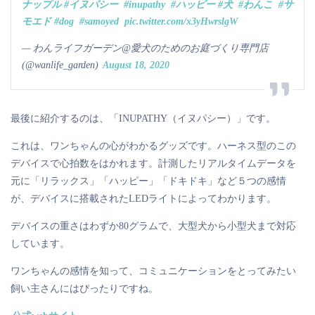
ナップル
#イヌパシー
#inupathy
#ハッピー
#犬
#わんこ
#サ
モエド
#dog
#samoyed
pic.twitter.com/x3yHwrslgW
— わんライフガーデン@愛犬のためのお庭づくり専門店
(@wanlife_garden)
August 18, 2020
最後に紹介するのは、「INUPATHY（イヌパシー）」です。
これは、ワンちゃんの心がわかるグッズです。ハーネス型のこの
デバイスで心拍数をはかれます。計測したリアルタイムデータを
元に「リラックス」「ハッピー」「ドキドキ」など５つの感情
が、デバイスに搭載されたLEDライトによってわかります。
デバイスの重さはわずか80グラムで、大型犬から小型犬まで対応
しています。
ワンちゃんの感情を知って、コミュニケーションをとってみたい
飼い主さんにはぴったりですね。