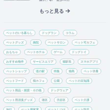
もっと見る
ペットのいる暮らし
ドッグラン
コラム
ペットグッズ
病院
ペットサロン
ペット可カフェ
おもちゃ
ペットホテル
ゲーム
ドッグトイ
おすすめ物件
サービスエリア
猫駅長
スマホアプリ
ペットショップ
道の駅
特集
猫島
ペット供養
ペットフード
猫カフェ
公園
ペットの豆知識
ペット用品・雑貨・その他
ドッグウェア
ペット用消臭グッズ
港区
渋谷区
ペット介護
旅行
ペット用家電
ペットしつけ
ペット防災