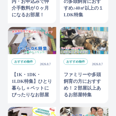
内・お申込みで仲
の多頭飼育におす
介手数料が０ヶ月
すめ♪40㎡以上の１
になるお部屋！
LDK特集
おすすめ物件
おすすめ物件
2026.8.7
2026.8.7
【1K・1DK・
ファミリーや多頭
1LDK特集】ひとり
飼育の方におすす
暮らし＋ペットに
め！２部屋以上あ
ぴったりなお部屋
るお部屋特集