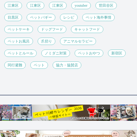
江東区
江東区
江東区
youtuber
世田谷区
目黒区
ペットバギー
レシピ
ペット海外事情
ペットケーキ
ドッグフード
キャットフード
ペットお風呂
爪切り
アニマルセラピー
ペットとルール
ノミダニ対策
ペットおやつ
新宿区
同行避難
ペット
協力・協賛店