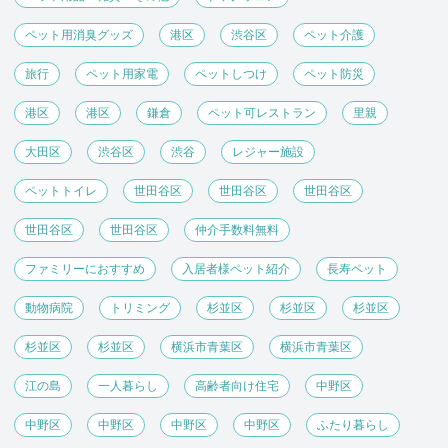
ペット用消臭グッズ
港区
渋谷区
ペット介護
旅行
ペット用家電
ペットしつけ
ペット防災
港区
港区
鎌倉
ペット可レストラン
里親
大田区
渋谷区
渋谷
レジャー施設
ペットトイレ
世田谷区
世田谷区
世田谷区
世田谷区
世田谷区
仲介手数料無料
ファミリーにおすすめ
入居者様ペット紹介
長寿ペット
動物病院
トリミング
杉並区
杉並区
杉並区
杉並区
杉並区
横浜市青葉区
横浜市青葉区
江の島
一人暮らし
高齢者向け住宅
中野区
中野区
中野区
中野区
中野区
ふたり暮らし