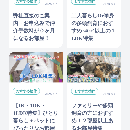
おすすめ物件
おすすめ物件
2026.8.7
2026.8.7
弊社直接のご案
二人暮らしor単身
内・お申込みで仲
の多頭飼育におす
介手数料が０ヶ月
すめ♪40㎡以上の１
になるお部屋！
LDK特集
おすすめ物件
おすすめ物件
2026.8.7
2026.8.7
【1K・1DK・
ファミリーや多頭
1LDK特集】ひとり
飼育の方におすす
暮らし＋ペットに
め！２部屋以上あ
ぴったりなお部屋
るお部屋特集