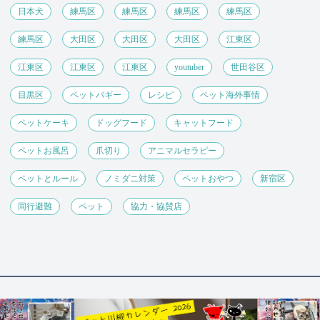
日本犬
練馬区
練馬区
練馬区
練馬区
練馬区
大田区
大田区
大田区
江東区
江東区
江東区
江東区
youtuber
世田谷区
目黒区
ペットバギー
レシピ
ペット海外事情
ペットケーキ
ドッグフード
キャットフード
ペットお風呂
爪切り
アニマルセラピー
ペットとルール
ノミダニ対策
ペットおやつ
新宿区
同行避難
ペット
協力・協賛店