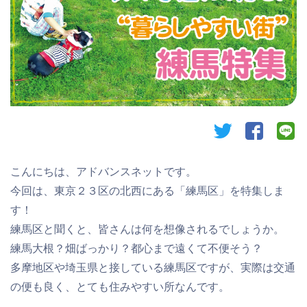
twitter
facebook
li
こんにちは、アドバンスネットです。
今回は、東京２３区の北西にある
「練馬区」を特集しま
す！
練馬区と聞くと、皆さんは何を想像されるでしょうか。
練馬大根？畑ばっかり？都心まで遠くて不便そう？
多摩地区や埼玉県と接している練馬区ですが、実際は交通
の便も良く、とても住みやすい所なんです。