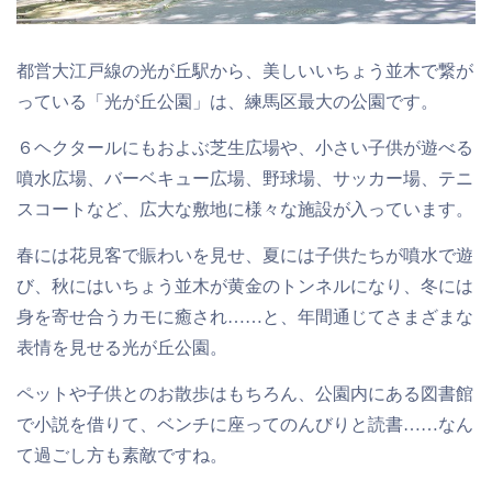
都営大江戸線の光が丘駅から、美しいいちょう並木で繋が
っている「光が丘公園」は、
練馬区最大
の公園です。
６ヘクタールにもおよぶ芝生広場や、小さい子供が遊べる
噴水広場、バーベキュー広場、野球場、サッカー場、テニ
スコートなど、広大な敷地に様々な施設が入っています。
春には花見客で賑わいを見せ、夏には子供たちが噴水で遊
び、秋にはいちょう並木が黄金のトンネルになり、冬には
身を寄せ合うカモに癒され……と、年間通じてさまざまな
表情を見せる光が丘公園。
ペットや子供とのお散歩はもちろん、公園内にある図書館
で小説を借りて、ベンチに座ってのんびりと読書……なん
て過ごし方も素敵ですね。