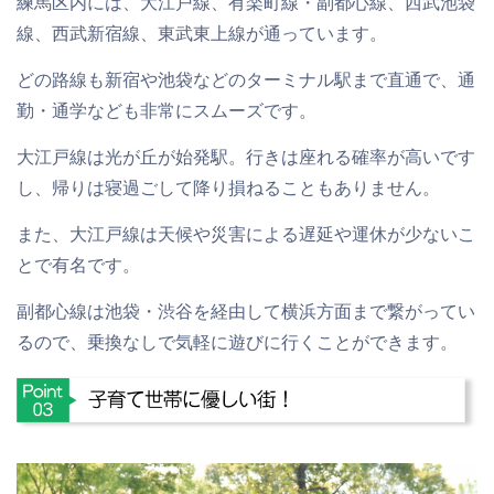
練馬区内には、大江戸線、有楽町線・副都心線、西武池袋
線、西武新宿線、東武東上線が通っています。
どの路線も
新宿や池袋などのターミナル駅まで直通
で、通
勤・通学なども非常にスムーズです。
大江戸線は光が丘が始発駅
。行きは座れる確率が高いです
し、帰りは寝過ごして降り損ねることもありません。
また、大江戸線は天候や災害による遅延や運休が少ないこ
とで有名です。
副都心線は池袋・渋谷を経由して
横浜方面まで繋がってい
る
ので、乗換なしで気軽に遊びに行くことができます。