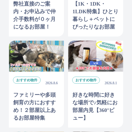
弊社直接のご案
【1K・1DK・
内・お申込みで仲
1LDK特集】ひとり
介手数料が０ヶ月
暮らし＋ペットに
になるお部屋！
ぴったりなお部屋
おすすめ物件
おすすめ物件
2026.8.6
2026.8.1
ファミリーや多頭
好きな時間に好き
飼育の方におすす
な場所で♪気軽にお
め！２部屋以上あ
部屋内見【360°ビ
るお部屋特集
ュー】