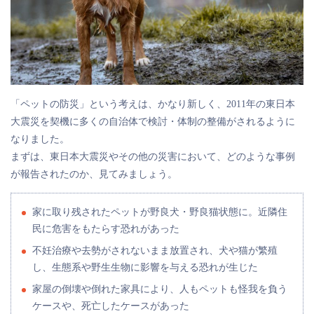
「ペットの防災」という考えは、かなり新しく、2011年の東日本
大震災を契機に多くの自治体で検討・体制の整備がされるように
なりました。
まずは、東日本大震災やその他の災害において、どのような事例
が報告されたのか、見てみましょう。
家に取り残されたペットが野良犬・野良猫状態に。近隣住
民に危害をもたらす恐れがあった
不妊治療や去勢がされないまま放置され、犬や猫が繁殖
し、生態系や野生生物に影響を与える恐れが生じた
家屋の倒壊や倒れた家具により、人もペットも怪我を負う
ケースや、死亡したケースがあった