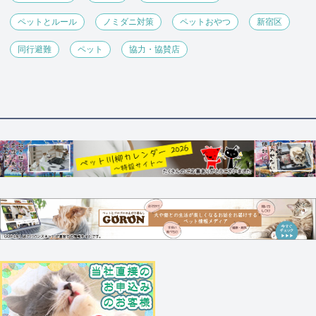
ペットとルール
ノミダニ対策
ペットおやつ
新宿区
同行避難
ペット
協力・協賛店