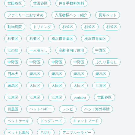
世田谷区
世田谷区
仲介手数料無料
ファミリーにおすすめ
入居者様ペット紹介
長寿ペット
動物病院
トリミング
杉並区
杉並区
杉並区
杉並区
杉並区
横浜市青葉区
横浜市青葉区
江の島
一人暮らし
高齢者向け住宅
中野区
中野区
中野区
中野区
中野区
ふたり暮らし
日本犬
練馬区
練馬区
練馬区
練馬区
練馬区
大田区
大田区
大田区
江東区
江東区
江東区
江東区
youtuber
世田谷区
目黒区
ペットバギー
レシピ
ペット海外事情
ペットケーキ
ドッグフード
キャットフード
ペットお風呂
爪切り
アニマルセラピー