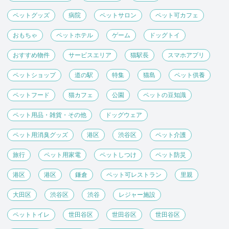
ペットグッズ
病院
ペットサロン
ペット可カフェ
おもちゃ
ペットホテル
ゲーム
ドッグトイ
おすすめ物件
サービスエリア
猫駅長
スマホアプリ
ペットショップ
道の駅
特集
猫島
ペット供養
ペットフード
猫カフェ
公園
ペットの豆知識
ペット用品・雑貨・その他
ドッグウェア
ペット用消臭グッズ
港区
渋谷区
ペット介護
旅行
ペット用家電
ペットしつけ
ペット防災
港区
港区
鎌倉
ペット可レストラン
里親
大田区
渋谷区
渋谷
レジャー施設
ペットトイレ
世田谷区
世田谷区
世田谷区