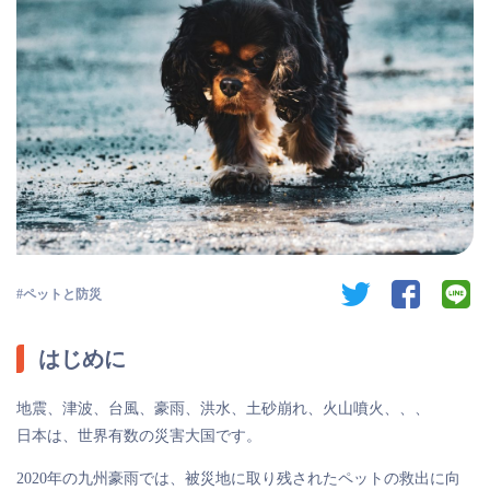
twitter
facebook
li
ペットと防災
はじめに
地震、津波、台風、豪雨、洪水、土砂崩れ、火山噴火、、、
日本は、世界有数の災害大国です。
2020年の九州豪雨では、被災地に取り残されたペットの救出に向