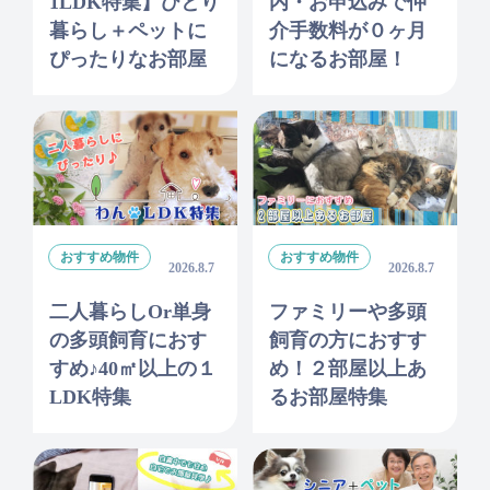
1LDK特集】ひとり
内・お申込みで仲
暮らし＋ペットに
介手数料が０ヶ月
ぴったりなお部屋
になるお部屋！
おすすめ物件
おすすめ物件
2026.8.7
2026.8.7
二人暮らしor単身
ファミリーや多頭
の多頭飼育におす
飼育の方におすす
すめ♪40㎡以上の１
め！２部屋以上あ
LDK特集
るお部屋特集