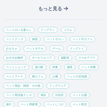
もっと見る
ペットのいる暮らし
ドッグラン
コラム
ペットグッズ
病院
ペットサロン
ペット可カフェ
おもちゃ
ペットホテル
ゲーム
ドッグトイ
おすすめ物件
サービスエリア
猫駅長
スマホアプリ
ペットショップ
道の駅
特集
猫島
ペット供養
ペットフード
猫カフェ
公園
ペットの豆知識
ペット用品・雑貨・その他
ドッグウェア
ペット用消臭グッズ
港区
渋谷区
ペット介護
旅行
ペット用家電
ペットしつけ
ペット防災