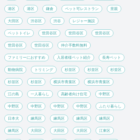
港区
港区
鎌倉
ペット可レストラン
里親
大田区
渋谷区
渋谷
レジャー施設
ペットトイレ
世田谷区
世田谷区
世田谷区
世田谷区
世田谷区
仲介手数料無料
ファミリーにおすすめ
入居者様ペット紹介
長寿ペット
動物病院
トリミング
杉並区
杉並区
杉並区
杉並区
杉並区
横浜市青葉区
横浜市青葉区
江の島
一人暮らし
高齢者向け住宅
中野区
中野区
中野区
中野区
中野区
ふたり暮らし
日本犬
練馬区
練馬区
練馬区
練馬区
練馬区
大田区
大田区
大田区
江東区