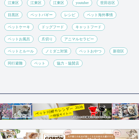
江東区
江東区
江東区
youtuber
世田谷区
目黒区
ペットバギー
レシピ
ペット海外事情
ペットケーキ
ドッグフード
キャットフード
ペットお風呂
爪切り
アニマルセラピー
ペットとルール
ノミダニ対策
ペットおやつ
新宿区
同行避難
ペット
協力・協賛店