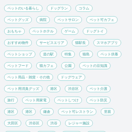
ペットのいる暮らし
ドッグラン
コラム
ペットグッズ
病院
ペットサロン
ペット可カフェ
おもちゃ
ペットホテル
ゲーム
ドッグトイ
おすすめ物件
サービスエリア
猫駅長
スマホアプリ
ペットショップ
道の駅
特集
猫島
ペット供養
ペットフード
猫カフェ
公園
ペットの豆知識
ペット用品・雑貨・その他
ドッグウェア
ペット用消臭グッズ
港区
渋谷区
ペット介護
旅行
ペット用家電
ペットしつけ
ペット防災
港区
港区
鎌倉
ペット可レストラン
里親
大田区
渋谷区
渋谷
レジャー施設