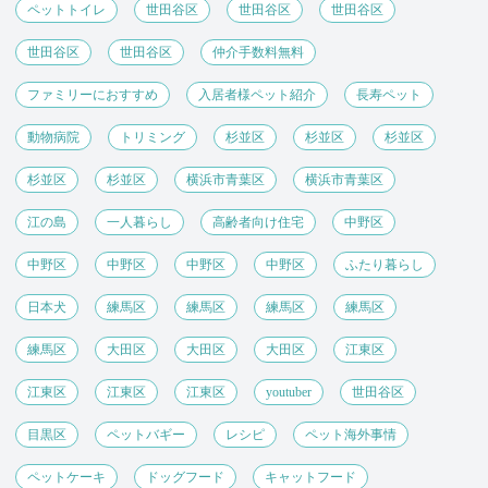
ペットトイレ
世田谷区
世田谷区
世田谷区
世田谷区
世田谷区
仲介手数料無料
ファミリーにおすすめ
入居者様ペット紹介
長寿ペット
動物病院
トリミング
杉並区
杉並区
杉並区
杉並区
杉並区
横浜市青葉区
横浜市青葉区
江の島
一人暮らし
高齢者向け住宅
中野区
中野区
中野区
中野区
中野区
ふたり暮らし
日本犬
練馬区
練馬区
練馬区
練馬区
練馬区
大田区
大田区
大田区
江東区
江東区
江東区
江東区
youtuber
世田谷区
目黒区
ペットバギー
レシピ
ペット海外事情
ペットケーキ
ドッグフード
キャットフード