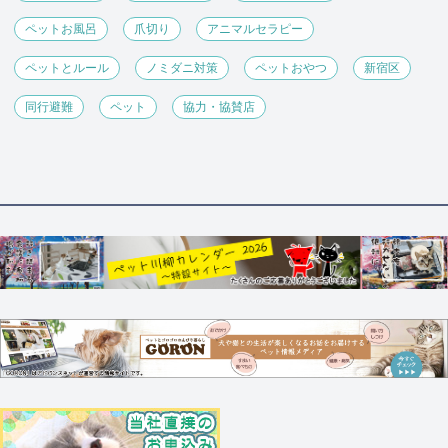
ペットお風呂
爪切り
アニマルセラピー
ペットとルール
ノミダニ対策
ペットおやつ
新宿区
同行避難
ペット
協力・協賛店