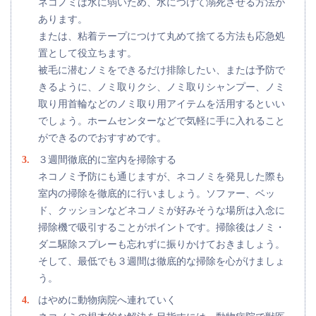
ネコノミは水に弱いため、水につけて溺死させる方法が
あります。
または、粘着テープにつけて丸めて捨てる方法も応急処
置として役立ちます。
被毛に潜むノミをできるだけ排除したい、または予防で
きるように、ノミ取りクシ、ノミ取りシャンプー、ノミ
取り用首輪などのノミ取り用アイテムを活用するといい
でしょう。ホームセンターなどで気軽に手に入れること
ができるのでおすすめです。
３週間徹底的に室内を掃除する
ネコノミ予防にも通じますが、ネコノミを発見した際も
室内の掃除を徹底的に行いましょう。ソファー、ベッ
ド、クッションなどネコノミが好みそうな場所は入念に
掃除機で吸引することがポイントです。掃除後はノミ・
ダニ駆除スプレーも忘れずに振りかけておきましょう。
そして、最低でも３週間は徹底的な掃除を心がけましょ
う。
はやめに動物病院へ連れていく