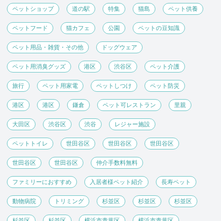
ペットショップ
道の駅
特集
猫島
ペット供養
ペットフード
猫カフェ
公園
ペットの豆知識
ペット用品・雑貨・その他
ドッグウェア
ペット用消臭グッズ
港区
渋谷区
ペット介護
旅行
ペット用家電
ペットしつけ
ペット防災
港区
港区
鎌倉
ペット可レストラン
里親
大田区
渋谷区
渋谷
レジャー施設
ペットトイレ
世田谷区
世田谷区
世田谷区
世田谷区
世田谷区
仲介手数料無料
ファミリーにおすすめ
入居者様ペット紹介
長寿ペット
動物病院
トリミング
杉並区
杉並区
杉並区
杉並区
杉並区
横浜市青葉区
横浜市青葉区