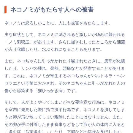
ネコノミがもたらす人への被害
ネコノミは恐ろしいことに、人にも被害をもたらします。
主な症状として、ネコノミに刺されると激しいかゆみに襲われる
「ノミ刺咬症」があります。さらに掻きむしったところから細菌
が入り化膿したり、水ぶくれになることもあります。
また、ネコちゃんに引っかかれたり噛まれたときに、患部が化膿
したり、リンパの腫れ、発熱、頭痛などが発症することがありま
す。これは、ネコノミが寄生するネコちゃんがバルトネラ・ヘン
セラエという菌におかされ、そのネコちゃんに引っかかれた人の
傷から感染する「猫ひっかき病」です。
そして、人がよくやってしまいがちな要注意な行為は、ネコノミ
を室内に発見した際に指で潰す行為です。ネコノミを潰してしま
うと卵が飛び散ってしまい駆除したことにはなりません。また、
その卵が手に付着したまま食事などをして卵が人の体内に入ると
「条虫症（瓜実条虫）」になり、下痢などの症状を及ぼします。