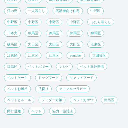
江の島
一人暮らし
高齢者向け住宅
中野区
中野区
中野区
中野区
中野区
ふたり暮らし
日本犬
練馬区
練馬区
練馬区
練馬区
練馬区
大田区
大田区
大田区
江東区
江東区
江東区
江東区
youtuber
世田谷区
目黒区
ペットバギー
レシピ
ペット海外事情
ペットケーキ
ドッグフード
キャットフード
ペットお風呂
爪切り
アニマルセラピー
ペットとルール
ノミダニ対策
ペットおやつ
新宿区
同行避難
ペット
協力・協賛店