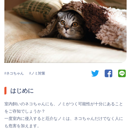
twitter
facebook
li
ネコちゃん
ノミ対策
はじめに
室内飼いのネコちゃんにも、ノミがつく可能性が十分にあること
をご存知でしょうか？
一度室内に侵入すると厄介なノミは、ネコちゃんだけでなく人に
も危害を加えます。