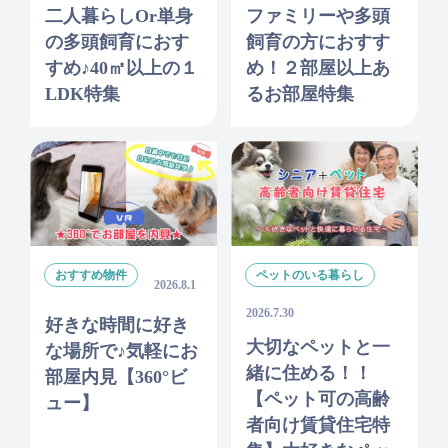
二人暮らしor単身
ファミリーや多頭
の多頭飼育におす
飼育の方におすす
すめ♪40㎡以上の１
め！２部屋以上あ
LDK特集
るお部屋特集
おすすめ物件
ペットのいる暮らし
2026.8.1
2026.7.30
好きな時間に好き
大切なペットと一
な場所で♪気軽にお
緒に住める！！
部屋内見【360°ビ
【ペット可の高齢
ュー】
者向け賃貸住宅特