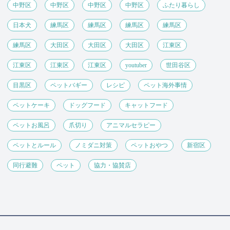
中野区
中野区
中野区
中野区
ふたり暮らし
日本犬
練馬区
練馬区
練馬区
練馬区
練馬区
大田区
大田区
大田区
江東区
江東区
江東区
江東区
youtuber
世田谷区
目黒区
ペットバギー
レシピ
ペット海外事情
ペットケーキ
ドッグフード
キャットフード
ペットお風呂
爪切り
アニマルセラピー
ペットとルール
ノミダニ対策
ペットおやつ
新宿区
同行避難
ペット
協力・協賛店