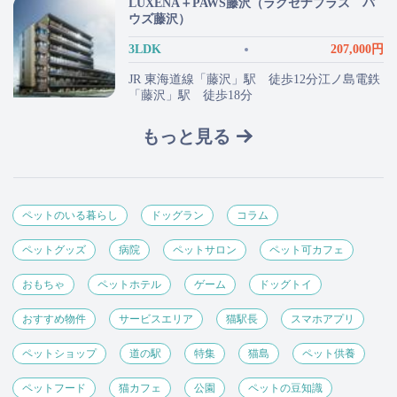
LUXENA＋PAWS藤沢（ラグゼナプラス パ
ウズ藤沢）
3LDK
207,000円
JR 東海道線「藤沢」駅 徒歩12分江ノ島電鉄
「藤沢」駅 徒歩18分
もっと見る
ペットのいる暮らし
ドッグラン
コラム
ペットグッズ
病院
ペットサロン
ペット可カフェ
おもちゃ
ペットホテル
ゲーム
ドッグトイ
おすすめ物件
サービスエリア
猫駅長
スマホアプリ
ペットショップ
道の駅
特集
猫島
ペット供養
ペットフード
猫カフェ
公園
ペットの豆知識