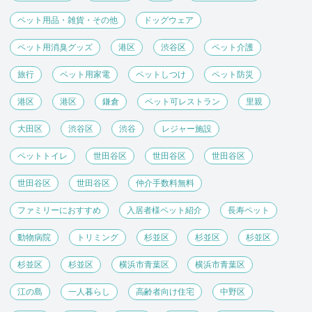
ペット用品・雑貨・その他
ドッグウェア
ペット用消臭グッズ
港区
渋谷区
ペット介護
旅行
ペット用家電
ペットしつけ
ペット防災
港区
港区
鎌倉
ペット可レストラン
里親
大田区
渋谷区
渋谷
レジャー施設
ペットトイレ
世田谷区
世田谷区
世田谷区
世田谷区
世田谷区
仲介手数料無料
ファミリーにおすすめ
入居者様ペット紹介
長寿ペット
動物病院
トリミング
杉並区
杉並区
杉並区
杉並区
杉並区
横浜市青葉区
横浜市青葉区
江の島
一人暮らし
高齢者向け住宅
中野区