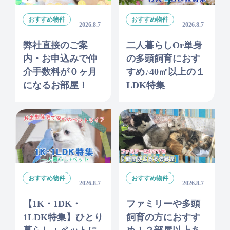
おすすめ物件
おすすめ物件
2026.8.7
2026.8.7
弊社直接のご案
二人暮らしor単身
内・お申込みで仲
の多頭飼育におす
介手数料が０ヶ月
すめ♪40㎡以上の１
になるお部屋！
LDK特集
おすすめ物件
おすすめ物件
2026.8.7
2026.8.7
【1K・1DK・
ファミリーや多頭
1LDK特集】ひとり
飼育の方におすす