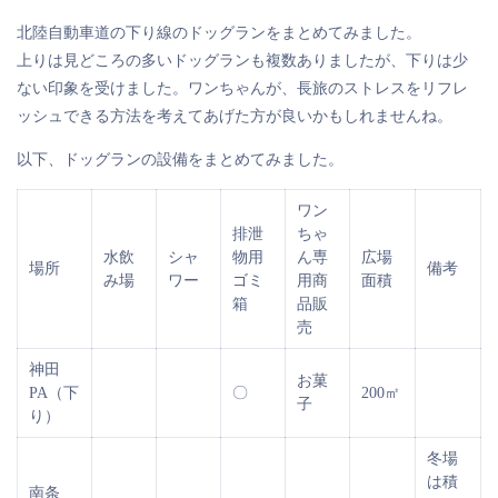
北陸自動車道の下り線のドッグランをまとめてみました。
上りは見どころの多いドッグランも複数ありましたが、下りは少
ない印象を受けました。ワンちゃんが、長旅のストレスをリフレ
ッシュできる方法を考えてあげた方が良いかもしれませんね。
以下、ドッグランの設備をまとめてみました。
ワン
排泄
ちゃ
水飲
シャ
物用
ん専
広場
場所
備考
み場
ワー
ゴミ
用商
面積
箱
品販
売
神田
お菓
PA（下
〇
200㎡
子
り）
冬場
は積
南条