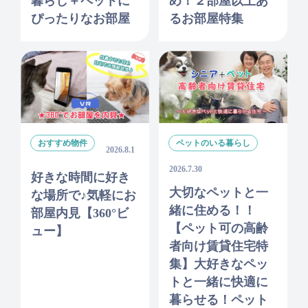
暮らし＋ペットに
め！２部屋以上あ
ぴったりなお部屋
るお部屋特集
おすすめ物件
ペットのいる暮らし
2026.8.1
2026.7.30
好きな時間に好き
大切なペットと一
な場所で♪気軽にお
緒に住める！！
部屋内見【360°ビ
【ペット可の高齢
ュー】
者向け賃貸住宅特
集】大好きなペッ
トと一緒に快適に
暮らせる！ペット