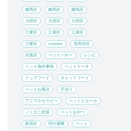
練馬区
練馬区
練馬区
大田区
大田区
大田区
江東区
江東区
江東区
江東区
youtuber
世田谷区
目黒区
ペットバギー
レシピ
ペット海外事情
ペットケーキ
ドッグフード
キャットフード
ペットお風呂
爪切り
アニマルセラピー
ペットとルール
ノミダニ対策
ペットおやつ
新宿区
同行避難
ペット