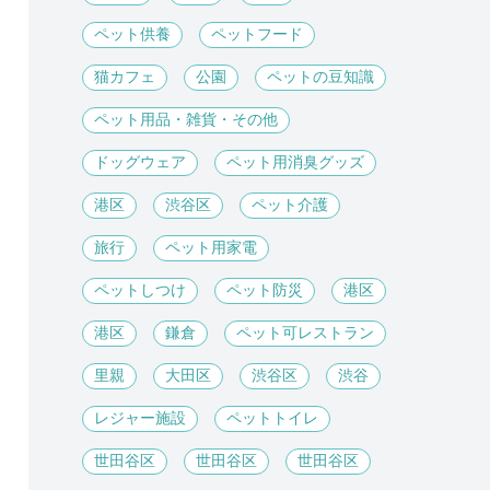
ペット供養
ペットフード
猫カフェ
公園
ペットの豆知識
ペット用品・雑貨・その他
ドッグウェア
ペット用消臭グッズ
港区
渋谷区
ペット介護
旅行
ペット用家電
ペットしつけ
ペット防災
港区
港区
鎌倉
ペット可レストラン
里親
大田区
渋谷区
渋谷
レジャー施設
ペットトイレ
世田谷区
世田谷区
世田谷区