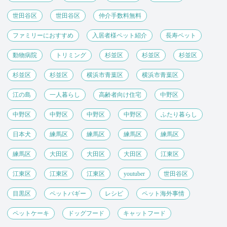
世田谷区
世田谷区
仲介手数料無料
ファミリーにおすすめ
入居者様ペット紹介
長寿ペット
動物病院
トリミング
杉並区
杉並区
杉並区
杉並区
杉並区
横浜市青葉区
横浜市青葉区
江の島
一人暮らし
高齢者向け住宅
中野区
中野区
中野区
中野区
中野区
ふたり暮らし
日本犬
練馬区
練馬区
練馬区
練馬区
練馬区
大田区
大田区
大田区
江東区
江東区
江東区
江東区
youtuber
世田谷区
目黒区
ペットバギー
レシピ
ペット海外事情
ペットケーキ
ドッグフード
キャットフード