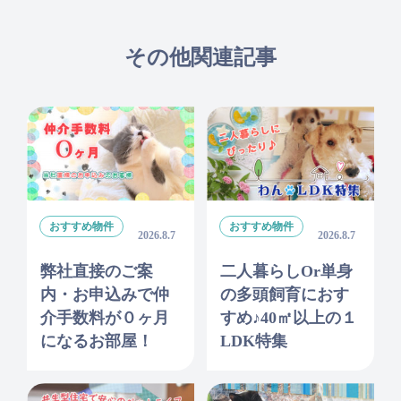
その他関連記事
おすすめ物件
おすすめ物件
2026.8.7
2026.8.7
弊社直接のご案
二人暮らしor単身
内・お申込みで仲
の多頭飼育におす
介手数料が０ヶ月
すめ♪40㎡以上の１
になるお部屋！
LDK特集