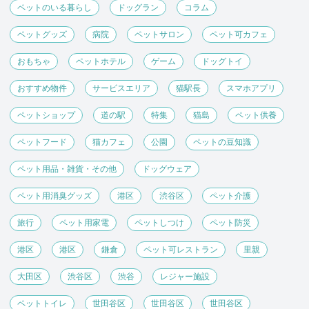
ペットのいる暮らし
ドッグラン
コラム
ペットグッズ
病院
ペットサロン
ペット可カフェ
おもちゃ
ペットホテル
ゲーム
ドッグトイ
おすすめ物件
サービスエリア
猫駅長
スマホアプリ
ペットショップ
道の駅
特集
猫島
ペット供養
ペットフード
猫カフェ
公園
ペットの豆知識
ペット用品・雑貨・その他
ドッグウェア
ペット用消臭グッズ
港区
渋谷区
ペット介護
旅行
ペット用家電
ペットしつけ
ペット防災
港区
港区
鎌倉
ペット可レストラン
里親
大田区
渋谷区
渋谷
レジャー施設
ペットトイレ
世田谷区
世田谷区
世田谷区