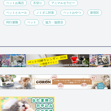
ペットお風呂
爪切り
アニマルセラピー
ペットとルール
ノミダニ対策
ペットおやつ
新宿区
同行避難
ペット
協力・協賛店