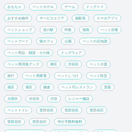
おもちゃ
ペットホテル
ゲーム
ドッグトイ
おすすめ物件
サービスエリア
猫駅長
スマホアプリ
ペットショップ
道の駅
特集
猫島
ペット供養
ペットフード
猫カフェ
公園
ペットの豆知識
ペット用品・雑貨・その他
ドッグウェア
ペット用消臭グッズ
港区
渋谷区
ペット介護
旅行
ペット用家電
ペットしつけ
ペット防災
港区
港区
鎌倉
ペット可レストラン
里親
大田区
渋谷区
渋谷
レジャー施設
ペットトイレ
世田谷区
世田谷区
世田谷区
世田谷区
世田谷区
仲介手数料無料