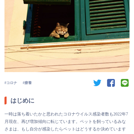
twitter
facebook
li
コロナ
療養
はじめに
一時は落ち着いたかと思われたコロナウイルス感染者数も2022年7
月現在、再び増加傾向に転じています。ペットを飼っているみな
さまは、もし自分が感染したらペットはどうするか決めています