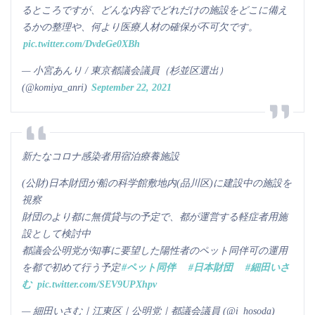
るところですが、どんな内容でどれだけの施設をどこに備え
るかの整理や、何より医療人材の確保が不可欠です。
pic.twitter.com/DvdeGe0XBh
— 小宮あんり / 東京都議会議員（杉並区選出）
(@komiya_anri)
September 22, 2021
新たなコロナ感染者用宿泊療養施設
(公財)日本財団が船の科学館敷地内(品川区)に建設中の施設を
視察
財団のより都に無償貸与の予定で、都が運営する軽症者用施
設として検討中
都議会公明党が知事に要望した陽性者のペット同伴可の運用
を都で初めて行う予定
#ペット同伴
#日本財団
#細田いさ
む
pic.twitter.com/SEV9UPXhpv
— 細田いさむ｜江東区｜公明党｜都議会議員 (@i_hosoda)