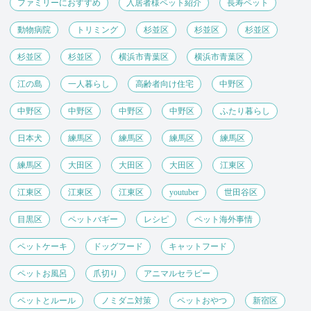
ファミリーにおすすめ
入居者様ペット紹介
長寿ペット
動物病院
トリミング
杉並区
杉並区
杉並区
杉並区
杉並区
横浜市青葉区
横浜市青葉区
江の島
一人暮らし
高齢者向け住宅
中野区
中野区
中野区
中野区
中野区
ふたり暮らし
日本犬
練馬区
練馬区
練馬区
練馬区
練馬区
大田区
大田区
大田区
江東区
江東区
江東区
江東区
youtuber
世田谷区
目黒区
ペットバギー
レシピ
ペット海外事情
ペットケーキ
ドッグフード
キャットフード
ペットお風呂
爪切り
アニマルセラピー
ペットとルール
ノミダニ対策
ペットおやつ
新宿区