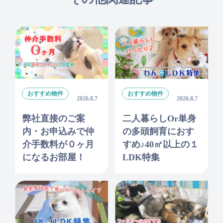
おすすめ物件
おすすめ物件
2026.8.7
2026.8.7
弊社直接のご案
二人暮らしor単身
内・お申込みで仲
の多頭飼育におす
介手数料が０ヶ月
すめ♪40㎡以上の１
になるお部屋！
LDK特集