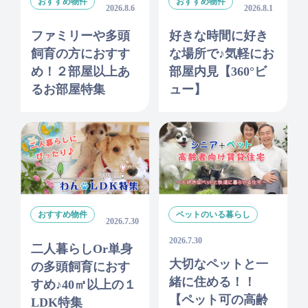
おすすめ物件
おすすめ物件
2026.8.6
2026.8.1
ファミリーや多頭
好きな時間に好き
飼育の方におすす
な場所で♪気軽にお
め！２部屋以上あ
部屋内見【360°ビ
るお部屋特集
ュー】
おすすめ物件
ペットのいる暮らし
2026.7.30
2026.7.30
二人暮らしor単身
大切なペットと一
の多頭飼育におす
緒に住める！！
すめ♪40㎡以上の１
【ペット可の高齢
LDK特集