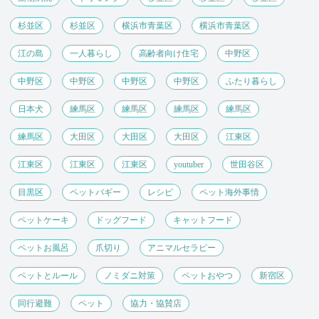
杉並区
杉並区
横浜市青葉区
横浜市青葉区
江の島
一人暮らし
高齢者向け住宅
中野区
中野区
中野区
中野区
中野区
ふたり暮らし
日本犬
練馬区
練馬区
練馬区
練馬区
練馬区
大田区
大田区
大田区
江東区
江東区
江東区
江東区
youtuber
世田谷区
目黒区
ペットバギー
レシピ
ペット海外事情
ペットケーキ
ドッグフード
キャットフード
ペットお風呂
爪切り
アニマルセラピー
ペットとルール
ノミダニ対策
ペットおやつ
新宿区
同行避難
ペット
協力・協賛店