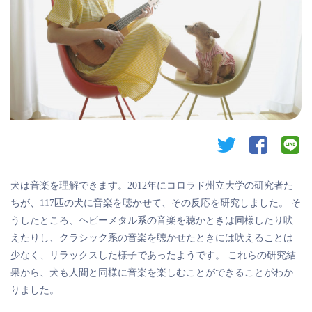
twitter
facebook
li
犬は音楽を理解できます。2012年にコロラド州立大学の研究者た
ちが、117匹の犬に音楽を聴かせて、その反応を研究しました。 そ
うしたところ、ヘビーメタル系の音楽を聴かときは同様したり吠
えたりし、クラシック系の音楽を聴かせたときには吠えることは
少なく、リラックスした様子であったようです。 これらの研究結
果から、犬も人間と同様に音楽を楽しむことができることがわか
りました。