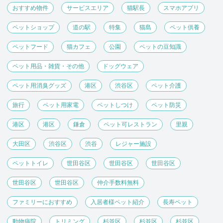
おすすめ物件
サービスエリア
猫駅長
スマホアプリ
ペットショップ
道の駅
特集
猫島
ペット供養
ペットフード
猫カフェ
公園
ペットの豆知識
ペット用品・雑貨・その他
ドッグウェア
ペット用消臭グッズ
港区
渋谷区
ペット介護
旅行
ペット用家電
ペットしつけ
ペット防災
港区
港区
鎌倉
ペット可レストラン
里親
大田区
渋谷区
渋谷
レジャー施設
ペットトイレ
世田谷区
世田谷区
世田谷区
世田谷区
世田谷区
仲介手数料無料
ファミリーにおすすめ
入居者様ペット紹介
長寿ペット
動物病院
トリミング
杉並区
杉並区
杉並区