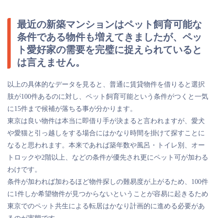
最近の新築マンションはペット飼育可能な
条件である物件も増えてきましたが、ペッ
ト愛好家の需要を完璧に捉えられていると
は言えません。
以上の具体的なデータを見ると、普通に賃貸物件を借りると選択
肢が100件あるのに対し、ペット飼育可能という条件がつくと一気
に15件まで候補が落ちる事が分かります。
東京は良い物件は本当に即借り手が決まると言われますが、愛犬
や愛猫と引っ越しをする場合にはかなり時間を掛けて探すことに
なると思われます。本来であれば築年数や風呂・トイレ別、オー
トロックや2階以上、などの条件が優先され更にペット可が加わる
わけです。
条件が加われば加わるほど物件探しの難易度が上がるため、100件
に1件しか希望物件が見つからないということが容易に起きるため
東京でのペット共生による転居はかなり計画的に進める必要があ