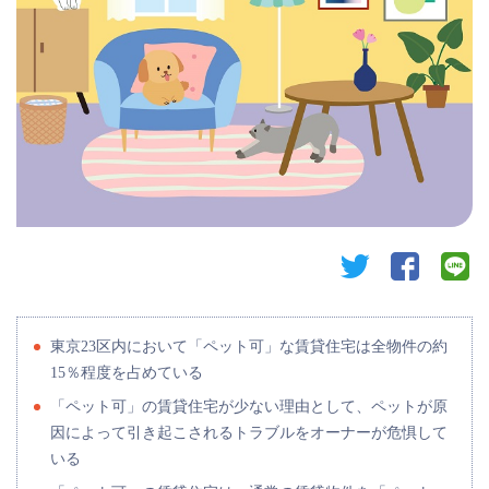
twitter
facebook
li
東京23区内において「ペット可」な賃貸住宅は全物件の約
15％程度を占めている
「ペット可」の賃貸住宅が少ない理由として、ペットが原
因によって引き起こされるトラブルをオーナーが危惧して
いる