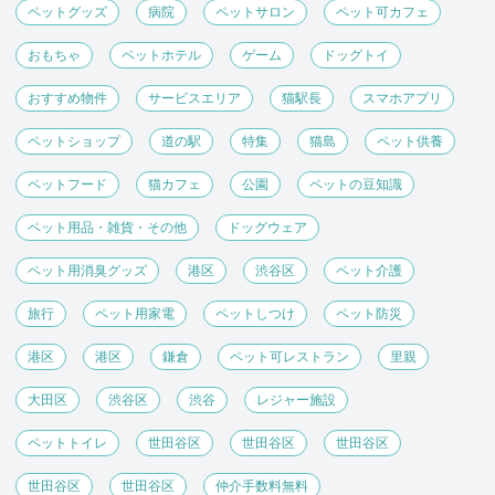
ペットグッズ
病院
ペットサロン
ペット可カフェ
おもちゃ
ペットホテル
ゲーム
ドッグトイ
おすすめ物件
サービスエリア
猫駅長
スマホアプリ
ペットショップ
道の駅
特集
猫島
ペット供養
ペットフード
猫カフェ
公園
ペットの豆知識
ペット用品・雑貨・その他
ドッグウェア
ペット用消臭グッズ
港区
渋谷区
ペット介護
旅行
ペット用家電
ペットしつけ
ペット防災
港区
港区
鎌倉
ペット可レストラン
里親
大田区
渋谷区
渋谷
レジャー施設
ペットトイレ
世田谷区
世田谷区
世田谷区
世田谷区
世田谷区
仲介手数料無料