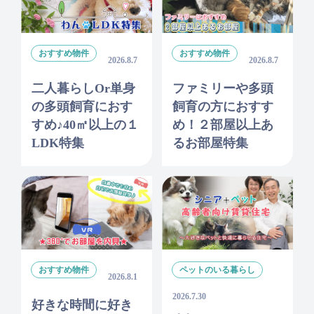
おすすめ物件
おすすめ物件
2026.8.7
2026.8.7
二人暮らしor単身
ファミリーや多頭
の多頭飼育におす
飼育の方におすす
すめ♪40㎡以上の１
め！２部屋以上あ
LDK特集
るお部屋特集
おすすめ物件
ペットのいる暮らし
2026.8.1
2026.7.30
好きな時間に好き