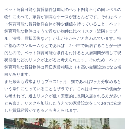
ペット飼育可能な賃貸物件は周辺のペット飼育不可の同レベルの
物件に比べて、家賃が割高なケースがほとんどです。それはペッ
ト飼育可能な賃貸物件自体が稀少価値を持っていること、ペット
飼育可能な物件はそうで得ない物件に比べリスク（近隣トラブ
ル、清掃、原状回復など）が上がるからだと言われています。特
に都心のワンルームなどであれば、2～4年で転居することが一般
的なので、ペット飼育可能な条件を付けると入居期間が増して現
状回復などのリスクが上がると考えられます。そのため、ペット
飼育可能な賃貸物件は周辺家賃相場よりも高い金額設定になる傾
向があります。
また敷金も通常よりもプラス1ヶ月、猫であれば2ヶ月分収めると
いう条件になっていることもザラです。これはオーナーの側面か
ら考えれば、退去リスクが低く安定的に長期入居される方が多い
とも言え、リスクを加味したうえでの家賃設定をしておけば安定
した賃貸経営ができるとも考えられます。