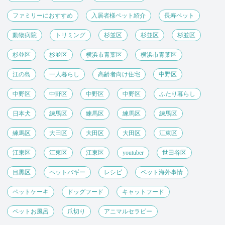
ファミリーにおすすめ
入居者様ペット紹介
長寿ペット
動物病院
トリミング
杉並区
杉並区
杉並区
杉並区
杉並区
横浜市青葉区
横浜市青葉区
江の島
一人暮らし
高齢者向け住宅
中野区
中野区
中野区
中野区
中野区
ふたり暮らし
日本犬
練馬区
練馬区
練馬区
練馬区
練馬区
大田区
大田区
大田区
江東区
江東区
江東区
江東区
youtuber
世田谷区
目黒区
ペットバギー
レシピ
ペット海外事情
ペットケーキ
ドッグフード
キャットフード
ペットお風呂
爪切り
アニマルセラピー