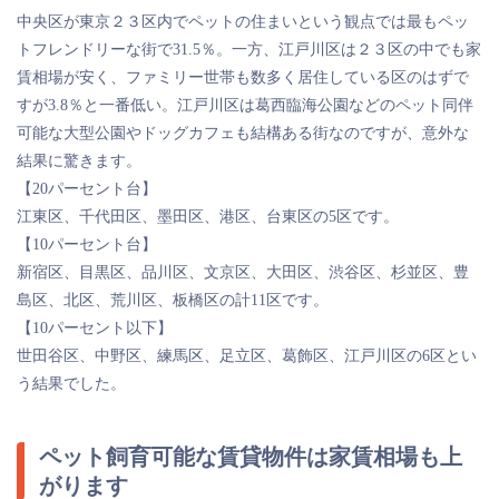
中央区が東京２３区内でペットの住まいという観点では最もペッ
トフレンドリーな街で31.5％。一方、江戸川区は２３区の中でも家
賃相場が安く、ファミリー世帯も数多く居住している区のはずで
すが3.8％と一番低い。江戸川区は葛西臨海公園などのペット同伴
可能な大型公園やドッグカフェも結構ある街なのですが、意外な
結果に驚きます。
【20パーセント台】
江東区、千代田区、墨田区、港区、台東区の5区です。
【10パーセント台】
新宿区、目黒区、品川区、文京区、大田区、渋谷区、杉並区、豊
島区、北区、荒川区、板橋区の計11区です。
【10パーセント以下】
世田谷区、中野区、練馬区、足立区、葛飾区、江戸川区の6区とい
う結果でした。
ペット飼育可能な賃貸物件は家賃相場も上
がります