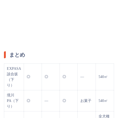
まとめ
EXPASA
談合坂
◎
◎
◎
―
540㎡
（下
り）
境川
PA（下
◎
―
◎
お菓子
540㎡
り）
全犬種