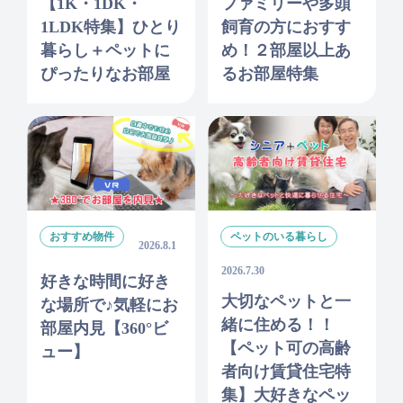
【1K・1DK・
ファミリーや多頭
1LDK特集】ひとり
飼育の方におすす
暮らし＋ペットに
め！２部屋以上あ
ぴったりなお部屋
るお部屋特集
おすすめ物件
ペットのいる暮らし
2026.8.1
2026.7.30
好きな時間に好き
大切なペットと一
な場所で♪気軽にお
緒に住める！！
部屋内見【360°ビ
【ペット可の高齢
ュー】
者向け賃貸住宅特
集】大好きなペッ