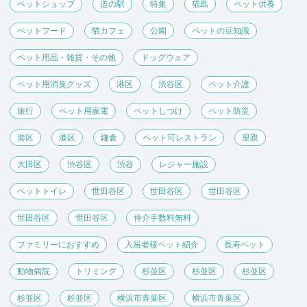
ペットショップ
道の駅
特集
猫島
ペット供養
ペットフード
猫カフェ
公園
ペットの豆知識
ペット用品・雑貨・その他
ドッグウェア
ペット用消臭グッズ
港区
渋谷区
ペット介護
旅行
ペット用家電
ペットしつけ
ペット防災
港区
港区
鎌倉
ペット可レストラン
里親
大田区
渋谷区
渋谷
レジャー施設
ペットトイレ
世田谷区
世田谷区
世田谷区
世田谷区
世田谷区
仲介手数料無料
ファミリーにおすすめ
入居者様ペット紹介
長寿ペット
動物病院
トリミング
杉並区
杉並区
杉並区
杉並区
杉並区
横浜市青葉区
横浜市青葉区