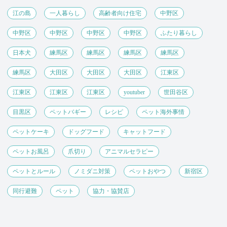
江の島
一人暮らし
高齢者向け住宅
中野区
中野区
中野区
中野区
中野区
ふたり暮らし
日本犬
練馬区
練馬区
練馬区
練馬区
練馬区
大田区
大田区
大田区
江東区
江東区
江東区
江東区
youtuber
世田谷区
目黒区
ペットバギー
レシピ
ペット海外事情
ペットケーキ
ドッグフード
キャットフード
ペットお風呂
爪切り
アニマルセラピー
ペットとルール
ノミダニ対策
ペットおやつ
新宿区
同行避難
ペット
協力・協賛店