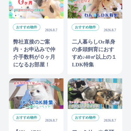
おすすめ物件
おすすめ物件
2026.8.7
2026.8.7
弊社直接のご案
二人暮らしor単身
内・お申込みで仲
の多頭飼育におす
介手数料が０ヶ月
すめ♪40㎡以上の１
になるお部屋！
LDK特集
おすすめ物件
おすすめ物件
2026.8.7
2026.8.7