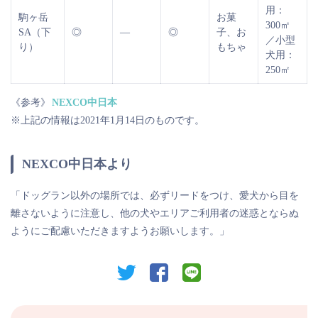
用：
駒ヶ岳
お菓
300㎡
SA（下
◎
―
◎
子、お
／小型
り）
もちゃ
犬用：
250㎡
《参考》
NEXCO中日本
※上記の情報は2021年1月14日のものです。
NEXCO中日本より
「ドッグラン以外の場所では、必ずリードをつけ、愛犬から目を
離さないように注意し、他の犬やエリアご利用者の迷惑とならぬ
ようにご配慮いただきますようお願いします。」
twitter
facebook
line