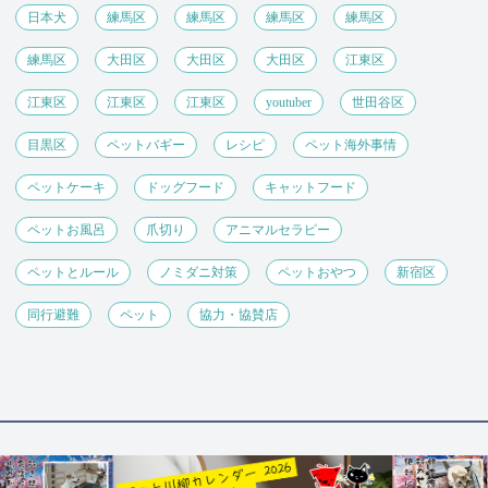
日本犬
練馬区
練馬区
練馬区
練馬区
練馬区
大田区
大田区
大田区
江東区
江東区
江東区
江東区
youtuber
世田谷区
目黒区
ペットバギー
レシピ
ペット海外事情
ペットケーキ
ドッグフード
キャットフード
ペットお風呂
爪切り
アニマルセラピー
ペットとルール
ノミダニ対策
ペットおやつ
新宿区
同行避難
ペット
協力・協賛店