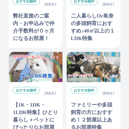
おすすめ物件
おすすめ物件
2026.8.7
2026.8.7
弊社直接のご案
二人暮らしor単身
内・お申込みで仲
の多頭飼育におす
介手数料が０ヶ月
すめ♪40㎡以上の１
になるお部屋！
LDK特集
おすすめ物件
おすすめ物件
2026.8.7
2026.8.7
【1K・1DK・
ファミリーや多頭
1LDK特集】ひとり
飼育の方におすす
暮らし＋ペットに
め！２部屋以上あ
ぴったりなお部屋
るお部屋特集