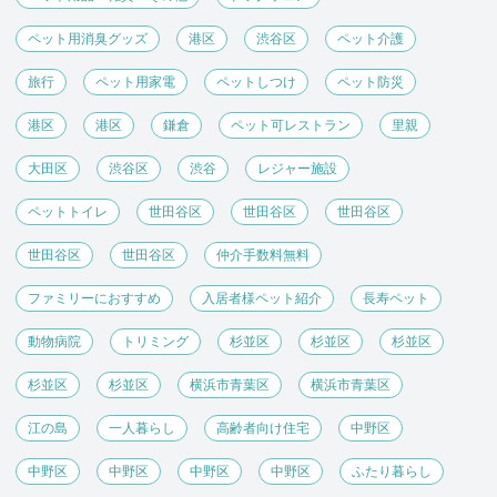
ペット用消臭グッズ
港区
渋谷区
ペット介護
旅行
ペット用家電
ペットしつけ
ペット防災
港区
港区
鎌倉
ペット可レストラン
里親
大田区
渋谷区
渋谷
レジャー施設
ペットトイレ
世田谷区
世田谷区
世田谷区
世田谷区
世田谷区
仲介手数料無料
ファミリーにおすすめ
入居者様ペット紹介
長寿ペット
動物病院
トリミング
杉並区
杉並区
杉並区
杉並区
杉並区
横浜市青葉区
横浜市青葉区
江の島
一人暮らし
高齢者向け住宅
中野区
中野区
中野区
中野区
中野区
ふたり暮らし