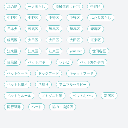
江の島
一人暮らし
高齢者向け住宅
中野区
中野区
中野区
中野区
中野区
ふたり暮らし
日本犬
練馬区
練馬区
練馬区
練馬区
練馬区
大田区
大田区
大田区
江東区
江東区
江東区
江東区
youtuber
世田谷区
目黒区
ペットバギー
レシピ
ペット海外事情
ペットケーキ
ドッグフード
キャットフード
ペットお風呂
爪切り
アニマルセラピー
ペットとルール
ノミダニ対策
ペットおやつ
新宿区
同行避難
ペット
協力・協賛店