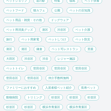
ペットショップ
道の駅
特集
猫島
ペット供養
ペットフード
猫カフェ
公園
ペットの豆知識
ペット用品・雑貨・その他
ドッグウェア
ペット用消臭グッズ
港区
渋谷区
ペット介護
旅行
ペット用家電
ペットしつけ
ペット防災
港区
港区
鎌倉
ペット可レストラン
里親
大田区
渋谷区
渋谷
レジャー施設
ペットトイレ
世田谷区
世田谷区
世田谷区
世田谷区
世田谷区
仲介手数料無料
ファミリーにおすすめ
入居者様ペット紹介
長寿ペット
動物病院
トリミング
杉並区
杉並区
杉並区
杉並区
杉並区
横浜市青葉区
横浜市青葉区