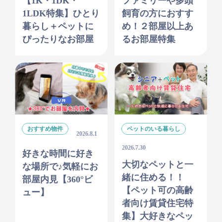
【1K・1DK・
ファミリーや多頭
1LDK特集】ひとり
飼育の方におすす
暮らし＋ペットに
め！２部屋以上あ
ぴったりなお部屋
るお部屋特集
おすすめ物件
ペットのいる暮らし
2026.8.1
2026.7.30
好きな時間に好き
大切なペットと一
な場所で♪気軽にお
緒に住める！！
部屋内見【360°ビ
【ペット可の高齢
ュー】
者向け賃貸住宅特
集】大好きなペッ