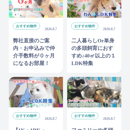
おすすめ物件
おすすめ物件
2026.8.7
2026.8.7
弊社直接のご案
二人暮らしor単身
内・お申込みで仲
の多頭飼育におす
介手数料が０ヶ月
すめ♪40㎡以上の１
になるお部屋！
LDK特集
おすすめ物件
おすすめ物件
2026.8.7
2026.8.7