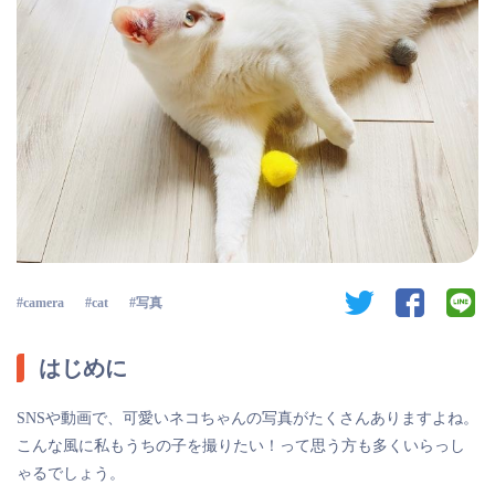
twitter
facebook
li
camera
cat
写真
はじめに
SNSや動画で、可愛いネコちゃんの写真がたくさんありますよね。
こんな風に私もうちの子を撮りたい！って思う方も多くいらっし
ゃるでしょう。