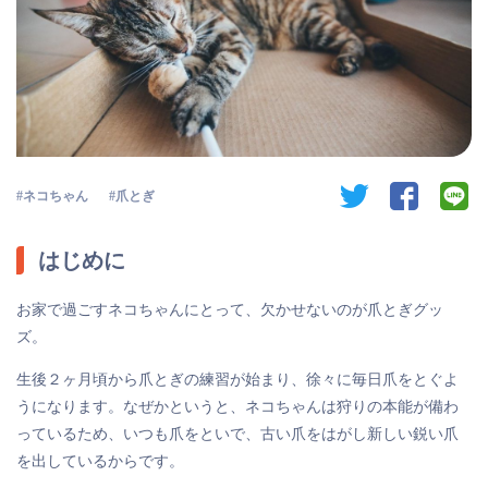
twitter
facebook
li
ネコちゃん
爪とぎ
はじめに
お家で過ごすネコちゃんにとって、欠かせないのが爪とぎグッ
ズ。
生後２ヶ月頃から爪とぎの練習が始まり、徐々に毎日爪をとぐよ
うになります。なぜかというと、ネコちゃんは狩りの本能が備わ
っているため、いつも爪をといで、古い爪をはがし新しい鋭い爪
を出しているからです。