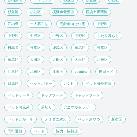
杉並区
杉並区
横浜市青葉区
横浜市青葉区
江の島
一人暮らし
高齢者向け住宅
中野区
中野区
中野区
中野区
中野区
ふたり暮らし
日本犬
練馬区
練馬区
練馬区
練馬区
練馬区
大田区
大田区
大田区
江東区
江東区
江東区
江東区
youtuber
世田谷区
目黒区
ペットバギー
レシピ
ペット海外事情
ペットケーキ
ドッグフード
キャットフード
ペットお風呂
爪切り
アニマルセラピー
ペットとルール
ノミダニ対策
ペットおやつ
新宿区
同行避難
ペット
協力・協賛店