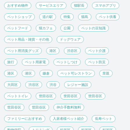
おすすめ物件
サービスエリア
猫駅長
スマホアプリ
ペットショップ
道の駅
特集
猫島
ペット供養
ペットフード
猫カフェ
公園
ペットの豆知識
ペット用品・雑貨・その他
ドッグウェア
ペット用消臭グッズ
港区
渋谷区
ペット介護
旅行
ペット用家電
ペットしつけ
ペット防災
港区
港区
鎌倉
ペット可レストラン
里親
大田区
渋谷区
渋谷
レジャー施設
ペットトイレ
世田谷区
世田谷区
世田谷区
世田谷区
世田谷区
仲介手数料無料
ファミリーにおすすめ
入居者様ペット紹介
長寿ペット
動物病院
トリミング
杉並区
杉並区
杉並区