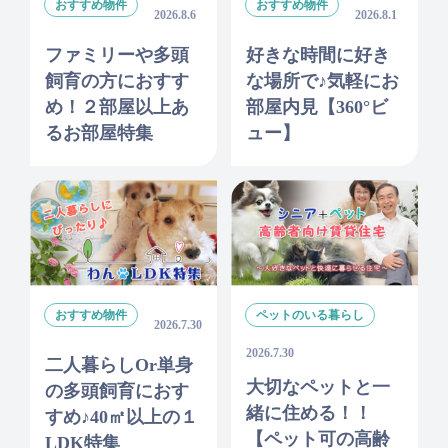
おすすめ物件
おすすめ物件
2026.8.6
2026.8.1
ファミリーや多頭
好きな時間に好き
飼育の方におすす
な場所で♪気軽にお
め！２部屋以上あ
部屋内見【360°ビ
るお部屋特集
ュー】
おすすめ物件
ペットのいる暮らし
2026.7.30
2026.7.30
二人暮らしor単身
大切なペットと一
の多頭飼育におす
緒に住める！！
すめ♪40㎡以上の１
【ペット可の高齢
LDK特集