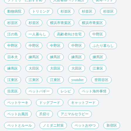
動物病院
トリミング
杉並区
杉並区
杉並区
杉並区
杉並区
横浜市青葉区
横浜市青葉区
江の島
一人暮らし
高齢者向け住宅
中野区
中野区
中野区
中野区
中野区
ふたり暮らし
日本犬
練馬区
練馬区
練馬区
練馬区
練馬区
大田区
大田区
大田区
江東区
江東区
江東区
江東区
youtuber
世田谷区
目黒区
ペットバギー
レシピ
ペット海外事情
ペットケーキ
ドッグフード
キャットフード
ペットお風呂
爪切り
アニマルセラピー
ペットとルール
ノミダニ対策
ペットおやつ
新宿区