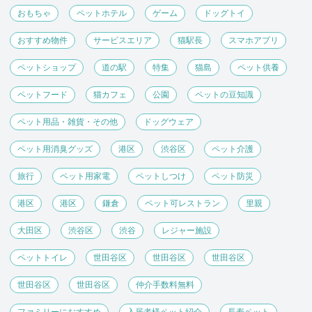
おもちゃ
ペットホテル
ゲーム
ドッグトイ
おすすめ物件
サービスエリア
猫駅長
スマホアプリ
ペットショップ
道の駅
特集
猫島
ペット供養
ペットフード
猫カフェ
公園
ペットの豆知識
ペット用品・雑貨・その他
ドッグウェア
ペット用消臭グッズ
港区
渋谷区
ペット介護
旅行
ペット用家電
ペットしつけ
ペット防災
港区
港区
鎌倉
ペット可レストラン
里親
大田区
渋谷区
渋谷
レジャー施設
ペットトイレ
世田谷区
世田谷区
世田谷区
世田谷区
世田谷区
仲介手数料無料
ファミリーにおすすめ
入居者様ペット紹介
長寿ペット