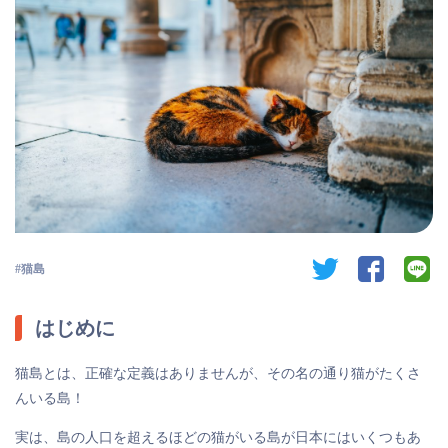
twitter
facebook
li
猫島
はじめに
猫島とは、正確な定義はありませんが、その名の通り猫がたくさ
んいる島！
実は、島の人口を超えるほどの猫がいる島が日本にはいくつもあ