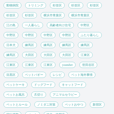
動物病院
トリミング
杉並区
杉並区
杉並区
杉並区
杉並区
横浜市青葉区
横浜市青葉区
江の島
一人暮らし
高齢者向け住宅
中野区
中野区
中野区
中野区
中野区
ふたり暮らし
日本犬
練馬区
練馬区
練馬区
練馬区
練馬区
大田区
大田区
大田区
江東区
江東区
江東区
江東区
youtuber
世田谷区
目黒区
ペットバギー
レシピ
ペット海外事情
ペットケーキ
ドッグフード
キャットフード
ペットお風呂
爪切り
アニマルセラピー
ペットとルール
ノミダニ対策
ペットおやつ
新宿区