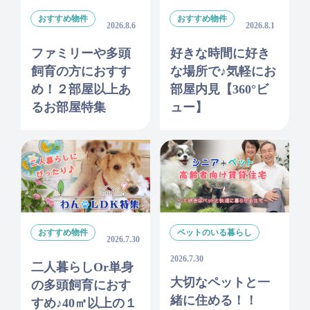
おすすめ物件
おすすめ物件
2026.8.6
2026.8.1
ファミリーや多頭
好きな時間に好き
飼育の方におすす
な場所で♪気軽にお
め！２部屋以上あ
部屋内見【360°ビ
るお部屋特集
ュー】
おすすめ物件
ペットのいる暮らし
2026.7.30
2026.7.30
二人暮らしor単身
大切なペットと一
の多頭飼育におす
緒に住める！！
すめ♪40㎡以上の１