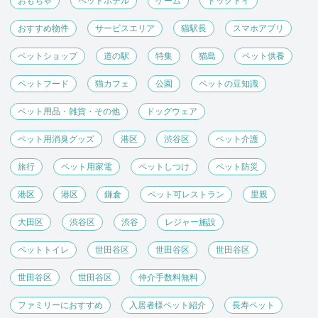
おもちゃ
ペットホテル
ゲーム
ドッグトイ
おすすめ物件
サービスエリア
猫駅長
スマホアプリ
ペットショップ
道の駅
特集
猫島
ペット供養
ペットフード
猫カフェ
公園
ペットの豆知識
ペット用品・雑貨・その他
ドッグウェア
ペット用消臭グッズ
港区
渋谷区
ペット介護
旅行
ペット用家電
ペットしつけ
ペット防災
港区
港区
鎌倉
ペット可レストラン
里親
大田区
渋谷区
渋谷
レジャー施設
ペットトイレ
世田谷区
世田谷区
世田谷区
世田谷区
世田谷区
仲介手数料無料
ファミリーにおすすめ
入居者様ペット紹介
長寿ペット