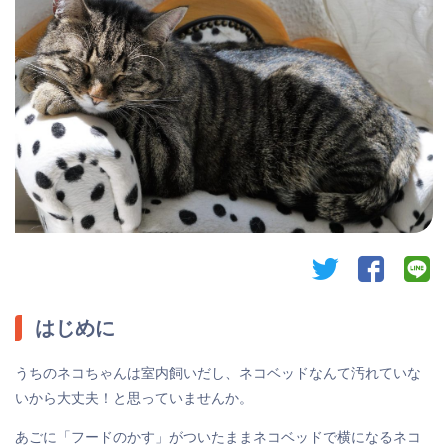
twitter
facebook
li
はじめに
うちのネコちゃんは室内飼いだし、ネコベッドなんて汚れていな
いから大丈夫！と思っていませんか。
あごに「フードのかす」がついたままネコベッドで横になるネコ