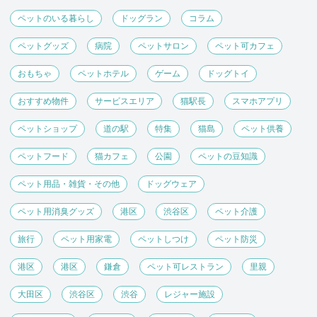
ペットのいる暮らし
ドッグラン
コラム
ペットグッズ
病院
ペットサロン
ペット可カフェ
おもちゃ
ペットホテル
ゲーム
ドッグトイ
おすすめ物件
サービスエリア
猫駅長
スマホアプリ
ペットショップ
道の駅
特集
猫島
ペット供養
ペットフード
猫カフェ
公園
ペットの豆知識
ペット用品・雑貨・その他
ドッグウェア
ペット用消臭グッズ
港区
渋谷区
ペット介護
旅行
ペット用家電
ペットしつけ
ペット防災
港区
港区
鎌倉
ペット可レストラン
里親
大田区
渋谷区
渋谷
レジャー施設