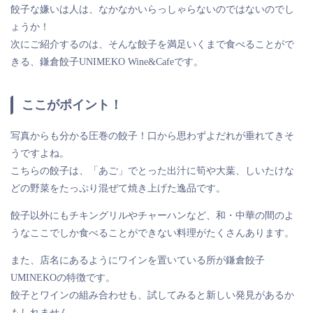
餃子な嫌いは人は、なかなかいらっしゃらないのではないのでし
ょうか！
次にご紹介するのは、そんな餃子を満足いくまで食べることがで
きる、鎌倉餃子UNIMEKO Wine&Cafeです。
ここがポイント！
写真からも分かる圧巻の餃子！口から思わずよだれが垂れてきそ
うですよね。
こちらの餃子は、「あご」でとった出汁に筍や大葉、しいたけな
どの野菜をたっぷり混ぜて焼き上げた逸品です。
餃子以外にもチキングリルやチャーハンなど、和・中華の間のよ
うなここでしか食べることができない料理がたくさんあります。
また、店名にあるようにワインを置いている所が鎌倉餃子
UMINEKOの特徴です。
餃子とワインの組み合わせも、試してみると新しい発見があるか
もしれません。