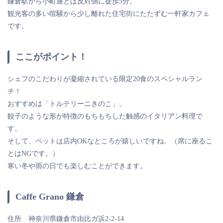
鎌倉駅から小町通とは反対側に徒歩5分。
観光客の多い喧騒から少し離れた住宅街にたたずむ一軒家カフェ
です。
ここがポイント！
シェフのこだわりが凝縮されている限定20食のスペシャルラン
チ！
おすすめは「トルテリーニきのこ」。
餃子のような形が特徴のもちもちした触感のイタリアン料理で
す。
そして、ペットは店内OKなところが嬉しいですね。（席に座るこ
とはNGです。）
寒い冬や雨の日でも楽しむことができます。
Caffe Grano 鎌倉
住所 神奈川県鎌倉市由比ガ浜2-2-14