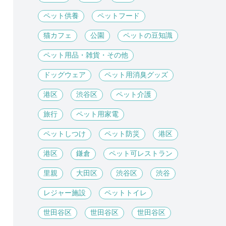
ペット供養
ペットフード
猫カフェ
公園
ペットの豆知識
ペット用品・雑貨・その他
ドッグウェア
ペット用消臭グッズ
港区
渋谷区
ペット介護
旅行
ペット用家電
ペットしつけ
ペット防災
港区
港区
鎌倉
ペット可レストラン
里親
大田区
渋谷区
渋谷
レジャー施設
ペットトイレ
世田谷区
世田谷区
世田谷区