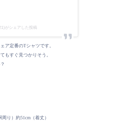
621)がシェアした投稿
ェア定番のTシャツです。
いてもすぐ見つかりそう。
か？
胴周り）約51cm（着丈）