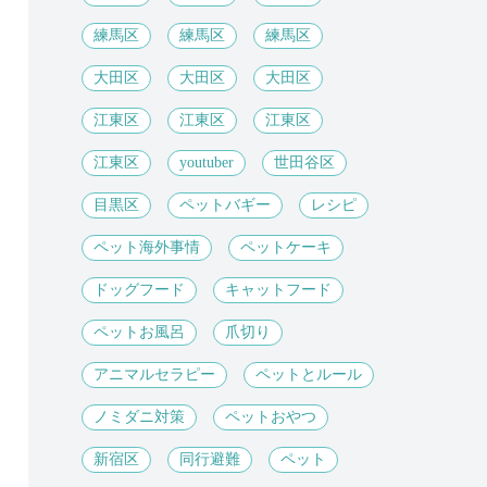
練馬区
練馬区
練馬区
大田区
大田区
大田区
江東区
江東区
江東区
江東区
youtuber
世田谷区
目黒区
ペットバギー
レシピ
ペット海外事情
ペットケーキ
ドッグフード
キャットフード
ペットお風呂
爪切り
アニマルセラピー
ペットとルール
ノミダニ対策
ペットおやつ
新宿区
同行避難
ペット