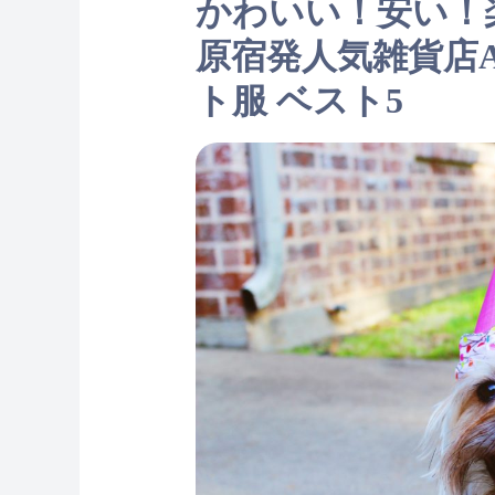
かわいい！安い！
原宿発人気雑貨店AW
ト服 ベスト5