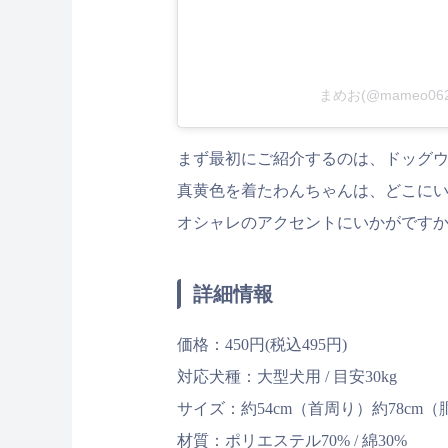
まめお(@mameo0
まず最初にご紹介するのは、ドッグウ
真黄色を着たわんちゃんは、どこに
オシャレのアクセントにいかがです
詳細情報
価格：450円(税込495円)
対応犬種：大型犬用 / 目安30kg
サイズ：約54cm（首周り）約78cm（
材質：ポリエステル70% / 綿30%