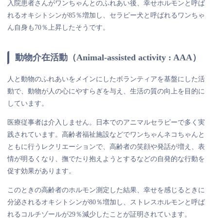
入院患者さんがワンちゃんとのふれあい後、幸せホルモンと呼ば
れるオキシトシンが85％増加し、セラピー犬と呼ばれるワンちゃ
ん自身も70％上昇したそうです。
動物介在活動（Animal-assisted activity : AAA）
人と動物のふれあいをメインにしたボランティアを基盤にした活
動で、動物が人の心にやすらぎを与え、生活の質の向上を目的に
しています。
医療従事者は介入しません。日本でのアニマルセラピーで多く実
践されています。高齢者福祉施設などでワンちゃんネコちゃんと
ともに行うレクリエーションで、高齢者の笑顔や発話が増え、表
情が明るくなり、撫でたり抱えようとするなどの自発的な行動を
促す効果があります。
このときの高齢者のホルモン測定した結果、幸せを感じるときに
分泌されるオキシトシンが80％増加し、ストレスホルモンと呼ば
れるコルチゾールが29％減少したことが証明されています。