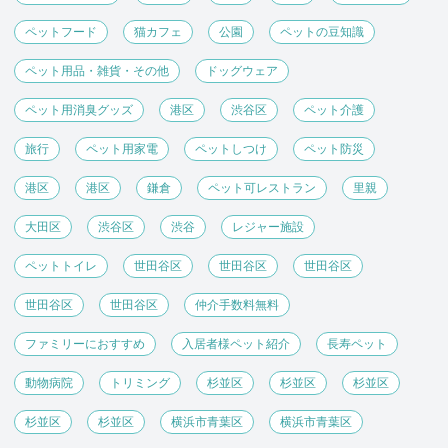
ペットフード
猫カフェ
公園
ペットの豆知識
ペット用品・雑貨・その他
ドッグウェア
ペット用消臭グッズ
港区
渋谷区
ペット介護
旅行
ペット用家電
ペットしつけ
ペット防災
港区
港区
鎌倉
ペット可レストラン
里親
大田区
渋谷区
渋谷
レジャー施設
ペットトイレ
世田谷区
世田谷区
世田谷区
世田谷区
世田谷区
仲介手数料無料
ファミリーにおすすめ
入居者様ペット紹介
長寿ペット
動物病院
トリミング
杉並区
杉並区
杉並区
杉並区
杉並区
横浜市青葉区
横浜市青葉区