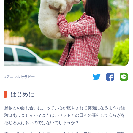
twitter
facebook
li
アニマルセラピー
はじめに
動物との触れ合いによって、心が癒やされて笑顔になるような経
験はありませんか？または、ペットとの日々の暮らしで安らぎを
感じる人は多いのではないでしょうか？