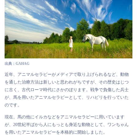
出典：GAHAG
近年、アニマルセラピーがメディアで取り上げられるなど、動物
を通した治療方法は新しいと思われがちですが、その歴史はじつ
に古く、古代ローマ時代にさかのぼります。戦争で負傷した兵士
が、馬を用いたアニマルセラピーとして、リハビリを行っていた
のです。
現在、馬の他にイルカなどをアニマルセラピーに用いています
が、20世紀半ばから人にもっとも身近な動物として、ワンちゃん
を用いたアニマルセラピーを本格的に開始しました。