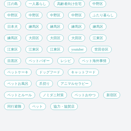
江の島
一人暮らし
高齢者向け住宅
中野区
中野区
中野区
中野区
中野区
ふたり暮らし
日本犬
練馬区
練馬区
練馬区
練馬区
練馬区
大田区
大田区
大田区
江東区
江東区
江東区
江東区
youtuber
世田谷区
目黒区
ペットバギー
レシピ
ペット海外事情
ペットケーキ
ドッグフード
キャットフード
ペットお風呂
爪切り
アニマルセラピー
ペットとルール
ノミダニ対策
ペットおやつ
新宿区
同行避難
ペット
協力・協賛店