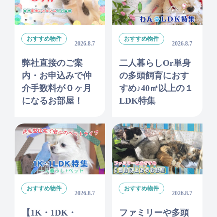
おすすめ物件
おすすめ物件
2026.8.7
2026.8.7
弊社直接のご案
二人暮らしor単身
内・お申込みで仲
の多頭飼育におす
介手数料が０ヶ月
すめ♪40㎡以上の１
になるお部屋！
LDK特集
おすすめ物件
おすすめ物件
2026.8.7
2026.8.7
【1K・1DK・
ファミリーや多頭