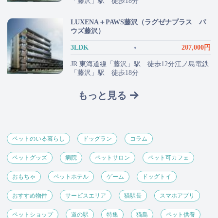
「藤沢」駅 徒歩18分
LUXENA＋PAWS藤沢（ラグゼナプラス パ
ウズ藤沢）
3LDK
207,000円
JR 東海道線「藤沢」駅 徒歩12分江ノ島電鉄
「藤沢」駅 徒歩18分
もっと見る
ペットのいる暮らし
ドッグラン
コラム
ペットグッズ
病院
ペットサロン
ペット可カフェ
おもちゃ
ペットホテル
ゲーム
ドッグトイ
おすすめ物件
サービスエリア
猫駅長
スマホアプリ
ペットショップ
道の駅
特集
猫島
ペット供養