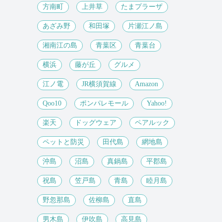
方南町
上井草
たまプラーザ
あざみ野
和田塚
片瀬江ノ島
湘南江の島
青葉区
青葉台
横浜
藤が丘
グルメ
江ノ電
JR横須賀線
Amazon
Qoo10
ポンパレモール
Yahoo!
楽天
ドッグウェア
ペアルック
ペットと防災
田代島
網地島
沖島
沼島
真鍋島
平郡島
祝島
笠戸島
青島
睦月島
野忽那島
佐柳島
直島
男木島
伊吹島
高見島