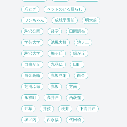
爪とぎ
ペットのいる暮らし
ワンちゃん
成城学園前
明大前
駒沢公園
経堂
田園調布
学芸大学
池尻大橋
池ノ上
駒沢大学
梅ヶ丘
緑が丘
自由が丘
九品仏
田町
白金高輪
赤坂見附
白金
芝浦ふ頭
赤坂
方南
永福町
高井戸
西荻窪
井草
井荻
桃井
下高井戸
堀ノ内
西永福
代田橋