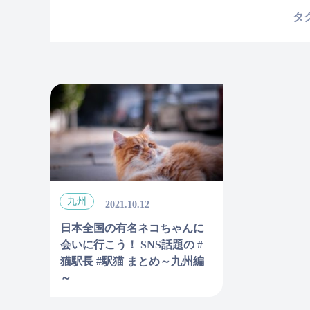
タ
九州
2021.10.12
日本全国の有名ネコちゃんに
会いに行こう！ SNS話題の #
猫駅長 #駅猫 まとめ～九州編
～