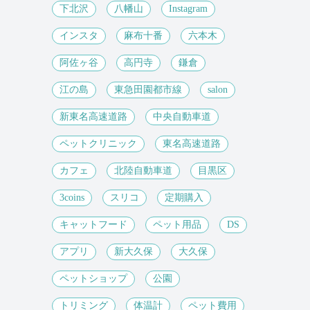
下北沢
八幡山
Instagram
インスタ
麻布十番
六本木
阿佐ヶ谷
高円寺
鎌倉
江の島
東急田園都市線
salon
新東名高速道路
中央自動車道
ペットクリニック
東名高速道路
カフェ
北陸自動車道
目黒区
3coins
スリコ
定期購入
キャットフード
ペット用品
DS
アプリ
新大久保
大久保
ペットショップ
公園
トリミング
体温計
ペット費用