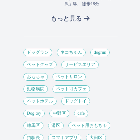
沢」駅 徒歩18分
もっと見る
ドッグラン
ネコちゃん
dogrun
ペットグッズ
サービスエリア
おもちゃ
ペットサロン
動物病院
ペット可カフェ
ペットホテル
ドッグトイ
Dog toy
中野区
cafe
練馬区
港区
ペット用おもちゃ
猫駅長
スマホアプリ
大田区