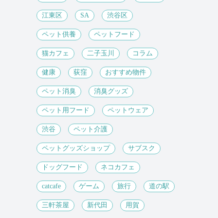
江東区
SA
渋谷区
ペット供養
ペットフード
猫カフェ
二子玉川
コラム
健康
荻窪
おすすめ物件
ペット消臭
消臭グッズ
ペット用フード
ペットウェア
渋谷
ペット介護
ペットグッズショップ
サブスク
ドッグフード
ネコカフェ
catcafe
ゲーム
旅行
道の駅
三軒茶屋
新代田
用賀