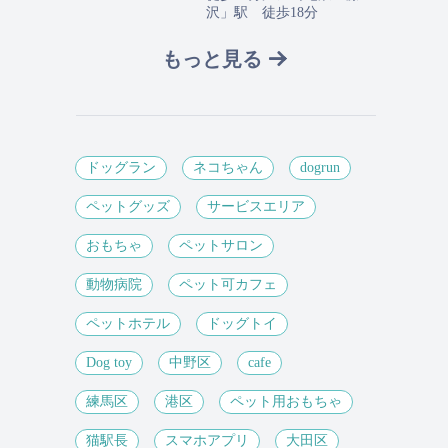
沢」駅 徒歩18分
もっと見る
ドッグラン
ネコちゃん
dogrun
ペットグッズ
サービスエリア
おもちゃ
ペットサロン
動物病院
ペット可カフェ
ペットホテル
ドッグトイ
Dog toy
中野区
cafe
練馬区
港区
ペット用おもちゃ
猫駅長
スマホアプリ
大田区