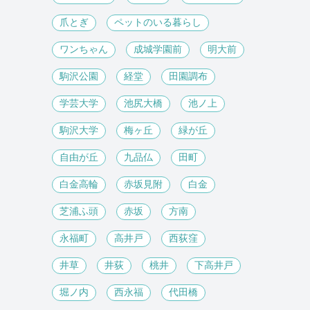
爪とぎ
ペットのいる暮らし
ワンちゃん
成城学園前
明大前
駒沢公園
経堂
田園調布
学芸大学
池尻大橋
池ノ上
駒沢大学
梅ヶ丘
緑が丘
自由が丘
九品仏
田町
白金高輪
赤坂見附
白金
芝浦ふ頭
赤坂
方南
永福町
高井戸
西荻窪
井草
井荻
桃井
下高井戸
堀ノ内
西永福
代田橋