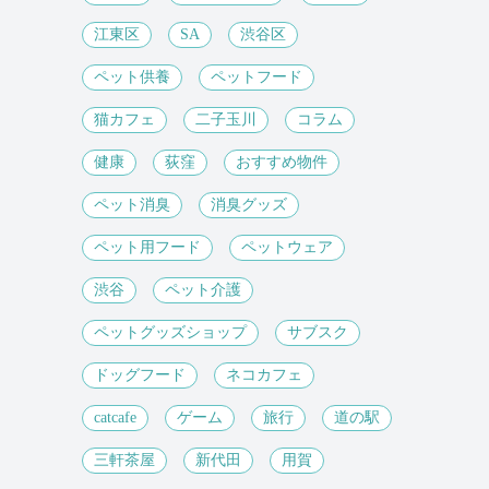
江東区
SA
渋谷区
ペット供養
ペットフード
猫カフェ
二子玉川
コラム
健康
荻窪
おすすめ物件
ペット消臭
消臭グッズ
ペット用フード
ペットウェア
渋谷
ペット介護
ペットグッズショップ
サブスク
ドッグフード
ネコカフェ
catcafe
ゲーム
旅行
道の駅
三軒茶屋
新代田
用賀