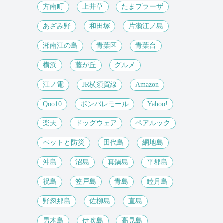
方南町
上井草
たまプラーザ
あざみ野
和田塚
片瀬江ノ島
湘南江の島
青葉区
青葉台
横浜
藤が丘
グルメ
江ノ電
JR横須賀線
Amazon
Qoo10
ポンパレモール
Yahoo!
楽天
ドッグウェア
ペアルック
ペットと防災
田代島
網地島
沖島
沼島
真鍋島
平郡島
祝島
笠戸島
青島
睦月島
野忽那島
佐柳島
直島
男木島
伊吹島
高見島