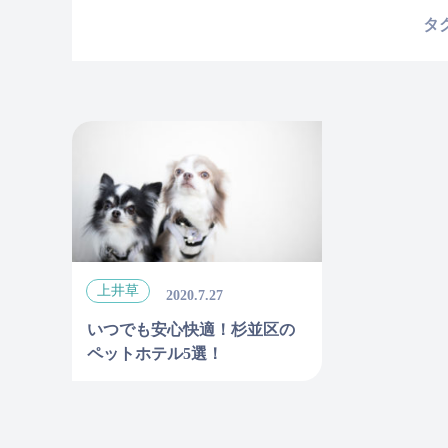
タ
上井草
2020.7.27
いつでも安心快適！杉並区の
ペットホテル5選！