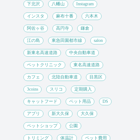
下北沢
八幡山
Instagram
インスタ
麻布十番
六本木
阿佐ヶ谷
高円寺
鎌倉
江の島
東急田園都市線
salon
新東名高速道路
中央自動車道
ペットクリニック
東名高速道路
カフェ
北陸自動車道
目黒区
3coins
スリコ
定期購入
キャットフード
ペット用品
DS
アプリ
新大久保
大久保
ペットショップ
公園
トリミング
体温計
ペット費用