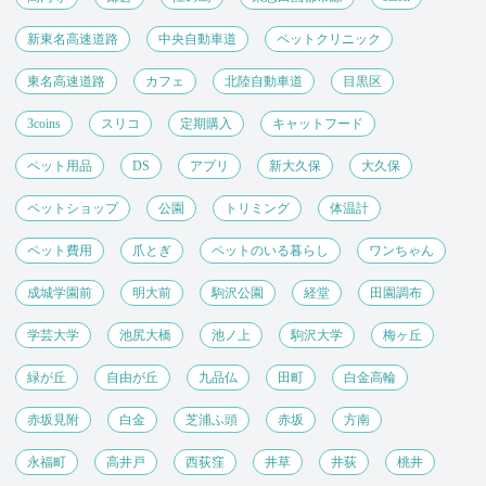
新東名高速道路
中央自動車道
ペットクリニック
東名高速道路
カフェ
北陸自動車道
目黒区
3coins
スリコ
定期購入
キャットフード
ペット用品
DS
アプリ
新大久保
大久保
ペットショップ
公園
トリミング
体温計
ペット費用
爪とぎ
ペットのいる暮らし
ワンちゃん
成城学園前
明大前
駒沢公園
経堂
田園調布
学芸大学
池尻大橋
池ノ上
駒沢大学
梅ヶ丘
緑が丘
自由が丘
九品仏
田町
白金高輪
赤坂見附
白金
芝浦ふ頭
赤坂
方南
永福町
高井戸
西荻窪
井草
井荻
桃井