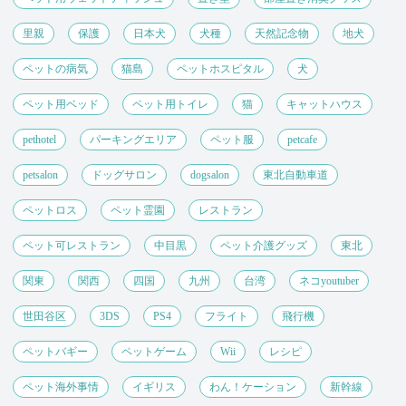
里親
保護
日本犬
犬種
天然記念物
地犬
ペットの病気
猫島
ペットホスピタル
犬
ペット用ベッド
ペット用トイレ
猫
キャットハウス
pethotel
パーキングエリア
ペット服
petcafe
petsalon
ドッグサロン
dogsalon
東北自動車道
ペットロス
ペット霊園
レストラン
ペット可レストラン
中目黒
ペット介護グッズ
東北
関東
関西
四国
九州
台湾
ネコyoutuber
世田谷区
3DS
PS4
フライト
飛行機
ペットバギー
ペットゲーム
Wii
レシピ
ペット海外事情
イギリス
わん！ケーション
新幹線