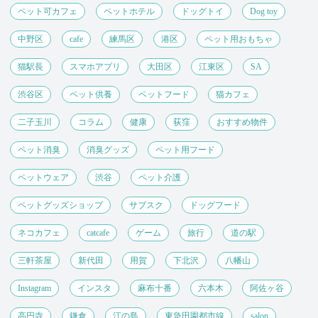
ペット可カフェ
ペットホテル
ドッグトイ
Dog toy
中野区
cafe
練馬区
港区
ペット用おもちゃ
猫駅長
スマホアプリ
大田区
江東区
SA
渋谷区
ペット供養
ペットフード
猫カフェ
二子玉川
コラム
健康
荻窪
おすすめ物件
ペット消臭
消臭グッズ
ペット用フード
ペットウェア
渋谷
ペット介護
ペットグッズショップ
サブスク
ドッグフード
ネコカフェ
catcafe
ゲーム
旅行
道の駅
三軒茶屋
新代田
用賀
下北沢
八幡山
Instagram
インスタ
麻布十番
六本木
阿佐ヶ谷
高円寺
鎌倉
江の島
東急田園都市線
salon