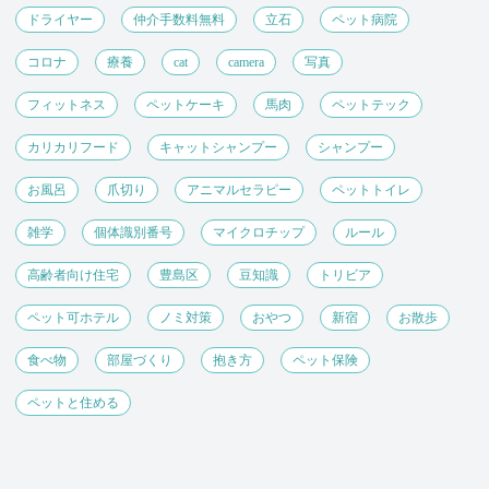
ドライヤー
仲介手数料無料
立石
ペット病院
コロナ
療養
cat
camera
写真
フィットネス
ペットケーキ
馬肉
ペットテック
カリカリフード
キャットシャンプー
シャンプー
お風呂
爪切り
アニマルセラピー
ペットトイレ
雑学
個体識別番号
マイクロチップ
ルール
高齢者向け住宅
豊島区
豆知識
トリビア
ペット可ホテル
ノミ対策
おやつ
新宿
お散歩
食べ物
部屋づくり
抱き方
ペット保険
ペットと住める