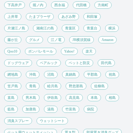
下高井戸
堀ノ内
西永福
代田橋
方南町
上井草
たまプラーザ
あざみ野
和田塚
片瀬江ノ島
湘南江の島
青葉区
青葉台
横浜
藤が丘
グルメ
江ノ電
JR横須賀線
Amazon
Qoo10
ポンパレモール
Yahoo!
楽天
ドッグウェア
ペアルック
ペットと防災
田代島
網地島
沖島
沼島
真鍋島
平郡島
祝島
笠戸島
青島
睦月島
野忽那島
佐柳島
直島
男木島
伊吹島
高見島
本島
相島
藍島
加唐島
湯島
竹富島
病院
消臭スプレー
ウェットシート
ペット用ウェットティッシュ
置き型
部屋置き消臭グッズ