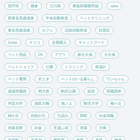
高円寺
鎌倉
江の島
東急田園都市線
salon
新東名高速道路
中央自動車道
ペットクリニック
東名高速道路
カフェ
北陸自動車道
目黒区
3coins
スリコ
定期購入
キャットフード
ペット用品
DS
アプリ
新大久保
大久保
ペットショップ
公園
トリミング
体温計
ペット費用
爪とぎ
ペットのいる暮らし
ワンちゃん
成城学園前
明大前
駒沢公園
経堂
田園調布
学芸大学
池尻大橋
池ノ上
駒沢大学
梅ヶ丘
緑が丘
自由が丘
九品仏
田町
白金高輪
赤坂見附
白金
芝浦ふ頭
赤坂
方南
永福町
高井戸
西荻窪
井草
井荻
桃井