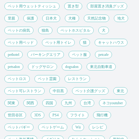
ペット用ウェットティッシュ
置き型
部屋置き消臭グッズ
里親
保護
日本犬
犬種
天然記念物
地犬
ペットの病気
猫島
ペットホスピタル
犬
ペット用ベッド
ペット用トイレ
猫
キャットハウス
pethotel
パーキングエリア
ペット服
petcafe
petsalon
ドッグサロン
dogsalon
東北自動車道
ペットロス
ペット霊園
レストラン
ペット可レストラン
中目黒
ペット介護グッズ
東北
関東
関西
四国
九州
台湾
ネコyoutuber
世田谷区
3DS
PS4
フライト
飛行機
ペットバギー
ペットゲーム
Wii
レシピ