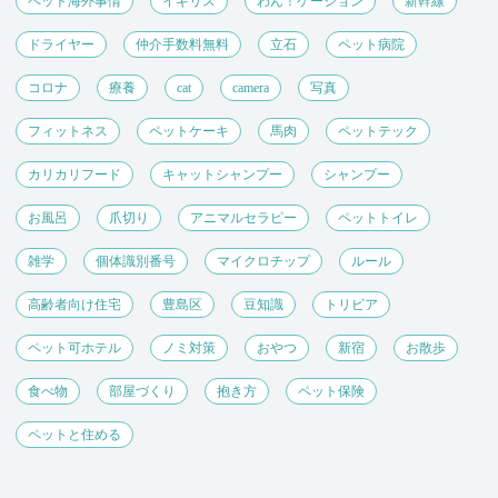
ペット海外事情
イギリス
わん！ケーション
新幹線
ドライヤー
仲介手数料無料
立石
ペット病院
コロナ
療養
cat
camera
写真
フィットネス
ペットケーキ
馬肉
ペットテック
カリカリフード
キャットシャンプー
シャンプー
お風呂
爪切り
アニマルセラピー
ペットトイレ
雑学
個体識別番号
マイクロチップ
ルール
高齢者向け住宅
豊島区
豆知識
トリビア
ペット可ホテル
ノミ対策
おやつ
新宿
お散歩
食べ物
部屋づくり
抱き方
ペット保険
ペットと住める