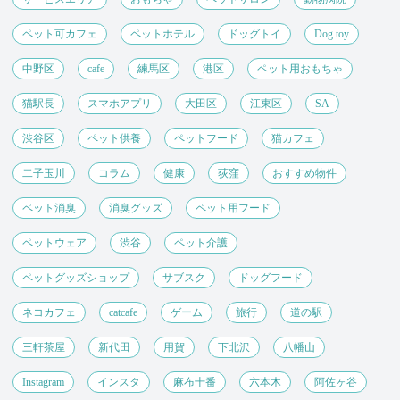
ペット可カフェ
ペットホテル
ドッグトイ
Dog toy
中野区
cafe
練馬区
港区
ペット用おもちゃ
猫駅長
スマホアプリ
大田区
江東区
SA
渋谷区
ペット供養
ペットフード
猫カフェ
二子玉川
コラム
健康
荻窪
おすすめ物件
ペット消臭
消臭グッズ
ペット用フード
ペットウェア
渋谷
ペット介護
ペットグッズショップ
サブスク
ドッグフード
ネコカフェ
catcafe
ゲーム
旅行
道の駅
三軒茶屋
新代田
用賀
下北沢
八幡山
Instagram
インスタ
麻布十番
六本木
阿佐ヶ谷