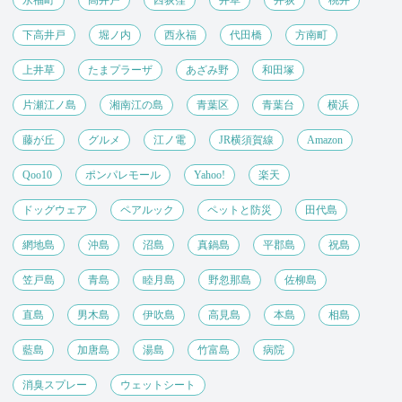
下高井戸
堀ノ内
西永福
代田橋
方南町
上井草
たまプラーザ
あざみ野
和田塚
片瀬江ノ島
湘南江の島
青葉区
青葉台
横浜
藤が丘
グルメ
江ノ電
JR横須賀線
Amazon
Qoo10
ポンパレモール
Yahoo!
楽天
ドッグウェア
ペアルック
ペットと防災
田代島
網地島
沖島
沼島
真鍋島
平郡島
祝島
笠戸島
青島
睦月島
野忽那島
佐柳島
直島
男木島
伊吹島
高見島
本島
相島
藍島
加唐島
湯島
竹富島
病院
消臭スプレー
ウェットシート