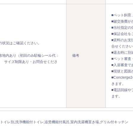
■ペット飼育
■鍵交換費が
■当社指定の
■保証会社を
■賃料のお支
の状況はご確認ください。
合せください
■退去時に別
敷地内あり（初回のみ駐輪シール代：
備考
■ペット審査
込） サイズ制限あり・お問合せくださ
■入居審査で
■現状と図面
■Concier
きます。
■電話回線や
ます。
トイレ別,洗浄機能付トイレ,追焚機能付風呂,室内洗濯機置き場,グリル付キッチン