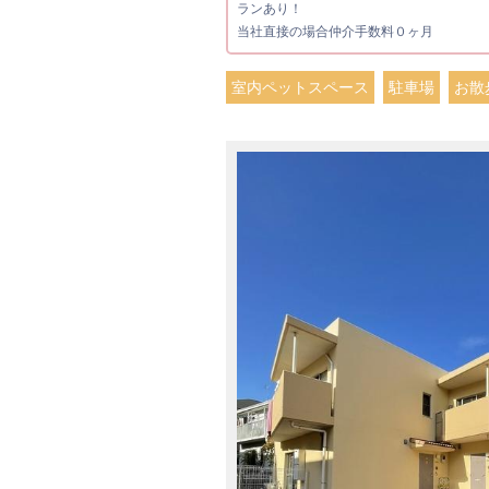
ランあり！
当社直接の場合仲介手数料０ヶ月
室内ペットスペース
駐車場
お散