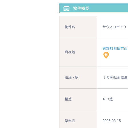
物件名
サウスコートＤ
東京都 町田市西
所在地
沿線・駅
ＪＲ横浜線 成瀬
構造
ＲＣ造
築年月
2006-03-15