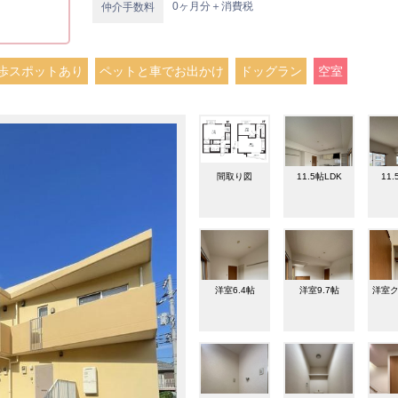
0ヶ月分＋消費税
仲介手数料
歩スポットあり
ペットと車でお出かけ
ドッグラン
空室
間取り図
11.5帖LDK
11.
洋室6.4帖
洋室9.7帖
洋室