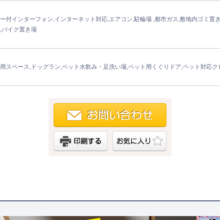
ー付インターフォン,インターネット対応,エアコン,駐輪場 ,都市ガス,敷地内ゴミ置き場,C
,バイク置き場
用スペース,ドッグラン,ペット水飲み・足洗い場,ペット用くぐりドア,ペット対応クロ