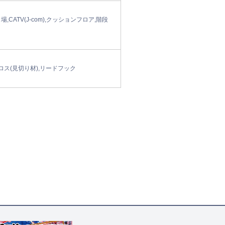
ATV(J-com),クッションフロア,階段
ス(見切り材),リードフック