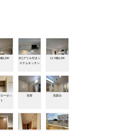
5帖LDK
3口グリル付きシ
11.5帖LDK
ステムキッチン
クローゼッ
浴室
洗面台
ト