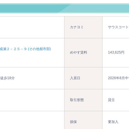
カナヨミ
サウスコート
成瀬２－２５－９ (その他都市部)
めやす賃料
143,625円
 徒歩18分
入居日
2026年8月
取引形態
貸主
損保
要加入