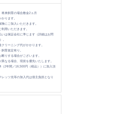
、将来飼育の場合敷金2ヵ月
かかります。
保険にご加入いただきます。
ご利用いただきます。
払いは保証会社に準じます（詳細はお問
）。
途クリーニング代がかかります。
・飼育規定有り。
お断りする場合がございます。
が異なる場合、現状を優先いたします。
ge24（2年間／16,500円（税込））に加入頂
フレッツ光等の加入代は借主負担となり