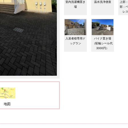
室内洗濯機置き
温水洗浄便座
上部
場
部：
レ
入居者様専用ド
バイク置き場
ッグラン
（駐輪シール代
3000円）
地図