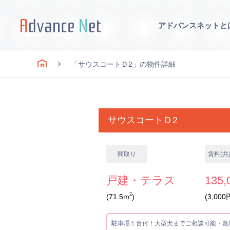
アドバンスネットと
「サウスコートＤ2」の物件詳細
サウスコートＤ2
間取り
賃料(共
戸建・テラス
135,
2
(71.5m
)
(3,000
駐車場１台付！大型犬までご相談可能・敷