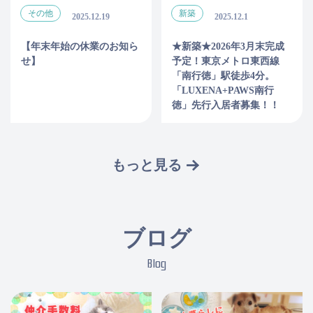
その他
新築
2025.12.19
2025.12.1
【年末年始の休業のお知ら
★新築★2026年3月末完成
せ】
予定！東京メトロ東西線
「南行徳」駅徒歩4分。
「LUXENA+PAWS南行
徳」先行入居者募集！！
もっと見る
ブログ
Blog