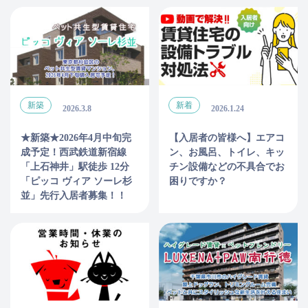
新築
新着
2026.3.8
2026.1.24
★新築★2026年4月中旬完
【入居者の皆様へ】エアコ
成予定！西武鉄道新宿線
ン、お風呂、トイレ、キッ
「上石神井」駅徒歩 12分
チン設備などの不具合でお
「ピッコ ヴィア ソーレ杉
困りですか？
並」先行入居者募集！！