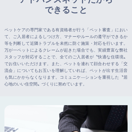
できること
ペットケアの専門家である有資格者が行う「ペット審査」におい
て、ご入居者によるしつけ方、マナーやルールの遵守ができるか
等を判断して近隣トラブルを未然に防ぐ施策・対応を行います。
万が一ペットによるクレームが起きた場合でも、実績豊富な弊社
スタッフが対応することで、全てのご入居者が〝快適な住環境〟
でお住いいただけます。また、ペットを連れて顔合わせする「交
流会」についてもお互いを理解していれば、ペットが出す生活音
も気にかからなくなります。コミュニケ―ションを重視した〝居
心地のいい住空間〟づくりに努めています。