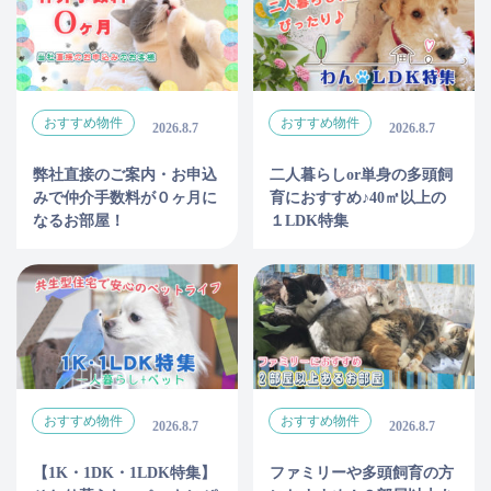
おすすめ物件
おすすめ物件
2026.8.7
2026.8.7
弊社直接のご案内・お申込
二人暮らしor単身の多頭飼
みで仲介手数料が０ヶ月に
育におすすめ♪40㎡以上の
なるお部屋！
１LDK特集
おすすめ物件
おすすめ物件
2026.8.7
2026.8.7
【1K・1DK・1LDK特集】
ファミリーや多頭飼育の方