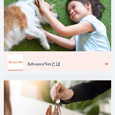
AdvanceNet
とは