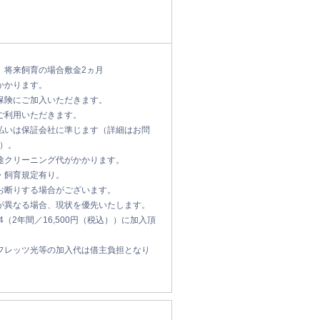
、将来飼育の場合敷金2ヵ月
かかります。
保険にご加入いただきます。
ご利用いただきます。
払いは保証会社に準じます（詳細はお問
）。
途クリーニング代がかかります。
・飼育規定有り。
お断りする場合がございます。
が異なる場合、現状を優先いたします。
ge24（2年間／16,500円（税込））に加入頂
フレッツ光等の加入代は借主負担となり