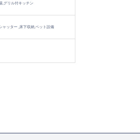
場,グリル付キッチン
ャッター ,床下収納,ペット設備