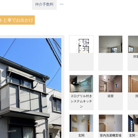
―
仲介手数料
トと車でお出かけ
洋室
２口グリル付き
浴室
システムキッチ
ン
玄関
室内洗濯機置場
玄関