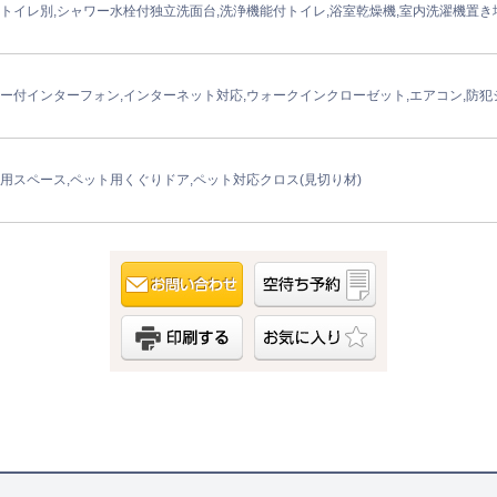
トイレ別,シャワー水栓付独立洗面台,洗浄機能付トイレ,浴室乾燥機,室内洗濯機置き
ー付インターフォン,インターネット対応,ウォークインクローゼット,エアコン,防犯シ
用スペース,ペット用くぐりドア,ペット対応クロス(見切り材)