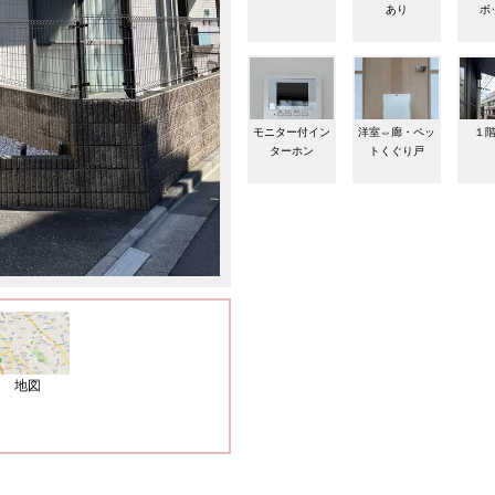
あり
ボ
モニター付イン
洋室⇔廊・ペッ
１
ターホン
トくぐり戸
地図