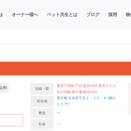
は
オーナー様へ
ペット共生とは
ブログ
採用
物
都営三田線 千石 徒歩10分 東京メトロ
益費)
沿線・駅
丸の内線 新大塚 徒歩13分
東京都 文京区千石２－３３－８ (都心
所在地
エリア)
―
敷金
―
礼金