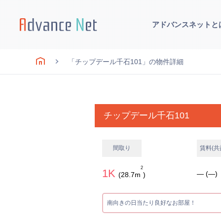
アドバンスネットと
「チップデール千石101」の物件詳細
チップデール千石101
間取り
賃料(共
2
1K
― (―)
(28.7m
)
南向きの日当たり良好なお部屋！