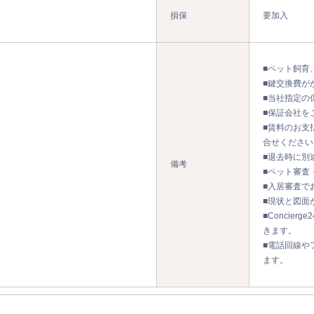
損保
要加入
■ペット飼育
■鍵交換費が
■当社指定の
■保証会社を
■賃料のお支
合せください
■退去時に別
備考
■ペット審査
■入居審査で
■現状と図面
■Concier
きます。
■電話回線や
ます。