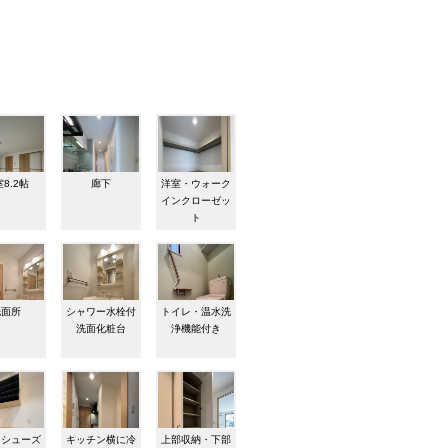
8.2帖
廊下
洋室・ウォーク
インクローゼッ
ト
洗面所
シャワー水栓付
トイレ・温水洗
洗面化粧台
浄機能付き
・シューズ
キッチン横に冷
上部収納・下部