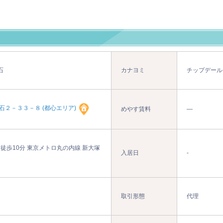
石
カナヨミ
チップデール
石２－３３－８ (都心エリア)
めやす賃料
―
 徒歩10分 東京メトロ丸の内線 新大塚
入居日
-
取引形態
代理