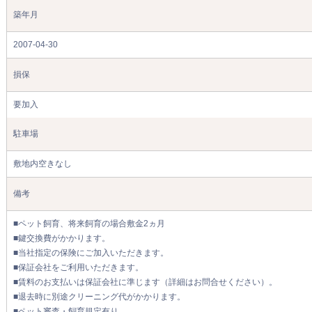
築年月
2007-04-30
損保
要加入
駐車場
敷地内空きなし
備考
■ペット飼育、将来飼育の場合敷金2ヵ月
■鍵交換費がかかります。
■当社指定の保険にご加入いただきます。
■保証会社をご利用いただきます。
■賃料のお支払いは保証会社に準じます（詳細はお問合せください）。
■退去時に別途クリーニング代がかかります。
■ペット審査・飼育規定有り。