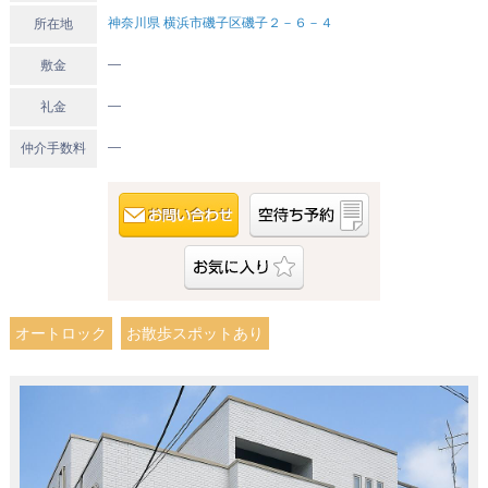
神奈川県 横浜市磯子区磯子２－６－４
所在地
―
敷金
―
礼金
―
仲介手数料
オートロック
お散歩スポットあり