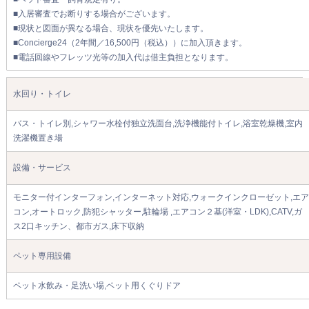
■入居審査でお断りする場合がございます。
■現状と図面が異なる場合、現状を優先いたします。
■Concierge24（2年間／16,500円（税込））に加入頂きます。
■電話回線やフレッツ光等の加入代は借主負担となります。
水回り・トイレ
バス・トイレ別,シャワー水栓付独立洗面台,洗浄機能付トイレ,浴室乾燥機,室内
洗濯機置き場
設備・サービス
モニター付インターフォン,インターネット対応,ウォークインクローゼット,エア
コン,オートロック,防犯シャッター,駐輪場 ,エアコン２基(洋室・LDK),CATV,ガ
ス2口キッチン、都市ガス,床下収納
ペット専用設備
ペット水飲み・足洗い場,ペット用くぐりドア