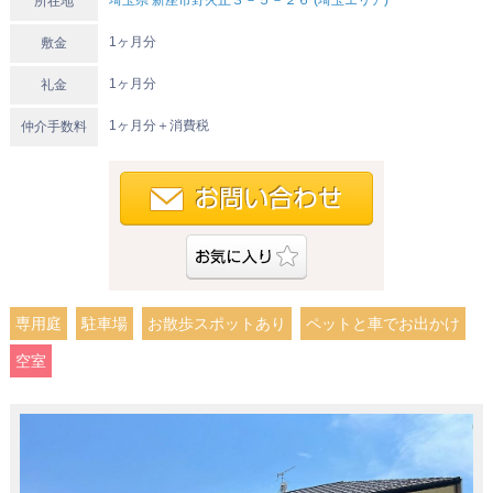
埼玉県 新座市野火止３－５－２６ (埼玉エリア)
所在地
1ヶ月分
敷金
1ヶ月分
礼金
1ヶ月分＋消費税
仲介手数料
専用庭
駐車場
お散歩スポットあり
ペットと車でお出かけ
空室