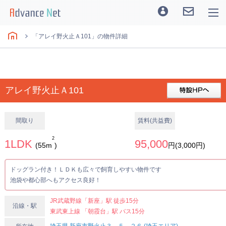
「アレイ野火止Ａ101」の物件詳細
アレイ野火止Ａ101
間取り
賃料(共益費)
2
1LDK
95,000
(55m
)
円(3,000円)
ドッグラン付き！ＬＤＫも広々で飼育しやすい物件です
池袋や都心部へもアクセス良好！
JR武蔵野線「新座」駅 徒歩15分
沿線・駅
東武東上線 「朝霞台」駅 バス15分