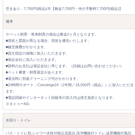
空きあり：7,700円(税込)/月【敷金7,700円・仲介手数料7,700円(税込)】
備考
※ペット飼育・将来飼育の場合は敷金2ヶ月となります。
■現状と図面が異なる場合、現状を優先いたします。
■鍵交換費がかかります。
■貸主指定の保険に加入いただきます。
■保証会社に加入いただきます。
■賃料のお支払は保証会社に準じます。（詳細はお問い合わせください）
■ペット審査・飼育規定があります。
■退去時に別途クリーニング代がかかります。
■24時間サポート：Concierge24（2年間／16,500円（税込））に加入いただき
ます。
■電話回線やインターネット回線等の加入代は借主負担となります。
※タトゥーNG
水回り・トイレ
バス・トイレ別,シャワー水栓付独立洗面台,洗浄機能付トイレ,追焚機能付風呂,